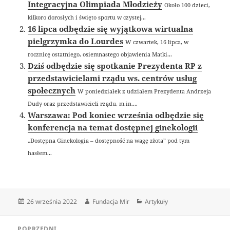
Integracyjna Olimpiada Młodzieży
Około 100 dzieci,
kilkoro dorosłych i święto sportu w czystej...
16 lipca odbędzie się wyjątkowa wirtualna
pielgrzymka do Lourdes
W czwartek, 16 lipca, w
rocznicę ostatniego, osiemnastego objawienia Matki...
Dziś odbędzie się spotkanie Prezydenta RP z
przedstawicielami rządu ws. centrów usług
społecznych
W poniedziałek z udziałem Prezydenta Andrzeja
Dudy oraz przedstawicieli rządu, m.in....
Warszawa: Pod koniec września odbędzie się
konferencja na temat dostępnej ginekologii
„Dostępna Ginekologia – dostępność na wagę złota” pod tym
hasłem...
Data
Autor
Kategorie
26 września 2022
Fundacja Mir
Artykuły
publikacji
Nawigacja
POPRZEDNI