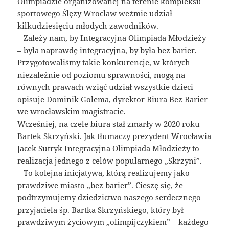
Olimpiadzie organizowanej na terenie kompleksu
sportowego Ślęzy Wrocław weźmie udział
kilkudziesięciu młodych zawodników.
– Zależy nam, by Integracyjna Olimpiada Młodzieży
– była naprawdę integracyjna, by była bez barier.
Przygotowaliśmy takie konkurencje, w których
niezależnie od poziomu sprawności, mogą na
równych prawach wziąć udział wszystkie dzieci –
opisuje Dominik Golema, dyrektor Biura Bez Barier
we wrocławskim magistracie.
Wcześniej, na czele biura stał zmarły w 2020 roku
Bartek Skrzyński. Jak tłumaczy prezydent Wrocławia
Jacek Sutryk Integracyjna Olimpiada Młodzieży to
realizacja jednego z celów popularnego „Skrzyni”.
– To kolejna inicjatywa, którą realizujemy jako
prawdziwe miasto „bez barier”. Cieszę się, że
podtrzymujemy dziedzictwo naszego serdecznego
przyjaciela śp. Bartka Skrzyńskiego, który był
prawdziwym życiowym „olimpijczykiem” – każdego