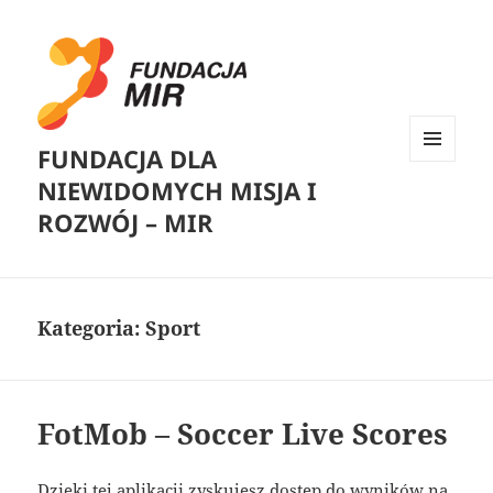
FUNDACJA DLA
MENU
NIEWIDOMYCH MISJA I
I
WIDGETY
ROZWÓJ – MIR
Kategoria:
Sport
FotMob – Soccer Live Scores
Dzięki tej aplikacji zyskujesz dostęp do wyników na