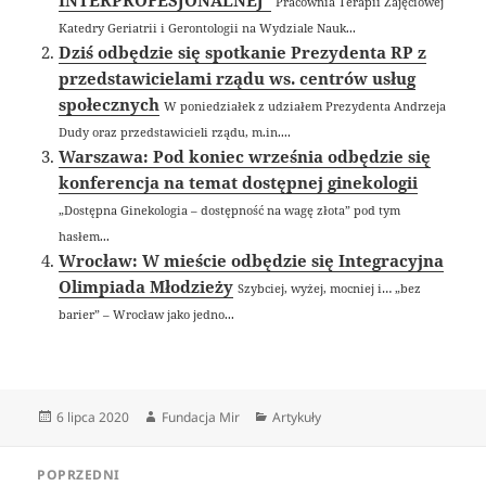
INTERPROFESJONALNEJ”
Pracownia Terapii Zajęciowej
Katedry Geriatrii i Gerontologii na Wydziale Nauk...
Dziś odbędzie się spotkanie Prezydenta RP z
przedstawicielami rządu ws. centrów usług
społecznych
W poniedziałek z udziałem Prezydenta Andrzeja
Dudy oraz przedstawicieli rządu, m.in....
Warszawa: Pod koniec września odbędzie się
konferencja na temat dostępnej ginekologii
„Dostępna Ginekologia – dostępność na wagę złota” pod tym
hasłem...
Wrocław: W mieście odbędzie się Integracyjna
Olimpiada Młodzieży
Szybciej, wyżej, mocniej i… „bez
barier” – Wrocław jako jedno...
Data
Autor
Kategorie
6 lipca 2020
Fundacja Mir
Artykuły
publikacji
Nawigacja
POPRZEDNI
wpisu