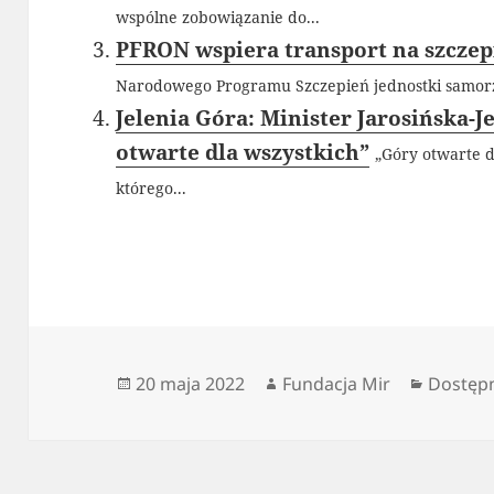
wspólne zobowiązanie do...
PFRON wspiera transport na szczep
Narodowego Programu Szczepień jednostki samorzą
Jelenia Góra: Minister Jarosińska-
otwarte dla wszystkich”
„Góry otwarte d
którego...
Data
Autor
Kategor
20 maja 2022
Fundacja Mir
Dostępn
publikacji