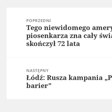
Nawigacja
wpisu
POPRZEDNI
Tego niewidomego amer
Poprzedni
piosenkarza zna cały św
wpis:
skończył 72 lata
NASTĘPNY
Łódź: Rusza kampania „
Następny
barier”
wpis: