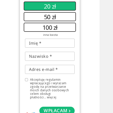
20 zł
50 zł
100 zł
inna kwota
Akceptuję regulamin
wpłacającego i wyrażam
zgodę na przetwarzanie
moich danych osobowych
celem obsługi
płatności
...
więcej
WPŁACAM