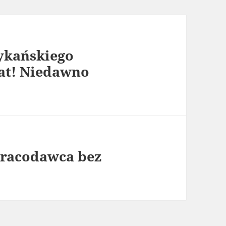
ykańskiego
iat! Niedawno
Pracodawca bez