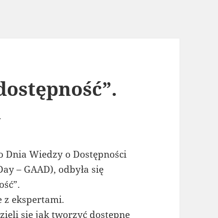
dostępność”.
i
o Dnia Wiedzy o Dostępności
 Day – GAAD), odbyła się
ość”.
 z ekspertami.
ieli się jak tworzyć dostępne