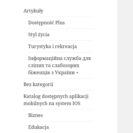
Artykuły
Dostępność Plus
Styl życia
Turystyka i rekreacja
Інформаційна служба для
сліпих та слабозорих
біженців з України +
Bez kategorii
Katalog dostępnych aplikacji
mobilnych na system IOS
Biznes
Edukacja