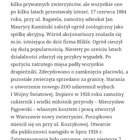
kilka prywatnych zwierzyńców, ale wszystkie one
po kilku latach przestawały istnieć. 17 czerwca 1884
roku, przy ul. Bagatela, zamożny adwokat Jan
Maurycy Kamiński założył ogród zoologiczny jako
spółkę akcyjną. Wśród akcjonariuszy znalazła się
m.in. istniejąca do dziś firma Blikle. Ogród cieszył
się dużą popularnością. Niestety po sześciu latach
działalności zdarzył się przykry wypadek. Po
spożyciu zatrutego mięsa padły wszystkie
drapieżniki. Zdecydowano o zamknięciu placówki, a
pozostałe zwierzęta sprzedano za granicę. Starania
o utworzenie nowego ZOO udaremnił wybuch
I Wojny Światowej. Dopiero w 1926 roku zamożny
cukiernik i wielki miłośnik przyrody – Mieczysław
Pągowski – własnym kosztem i pracą utworzył
w Warszawie nowy zwierzyniec. Początkowo
mieścił się on przy ul. Koszykowej. Otwarcie
dla publiczności nastąpiło w lipcu 1926 r.
Zainteresowanie było ogromne, przez pierwsze 7