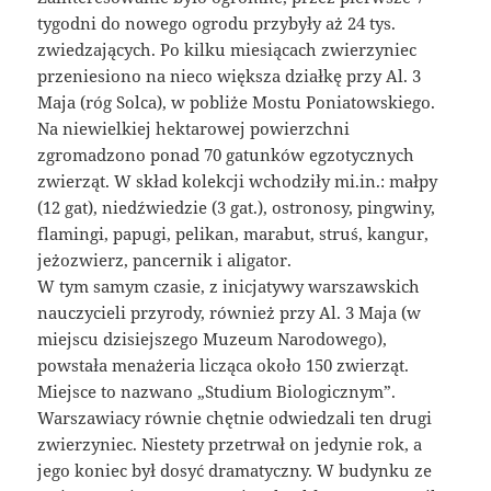
tygodni do nowego ogrodu przybyły aż 24 tys.
zwiedzających. Po kilku miesiącach zwierzyniec
przeniesiono na nieco większa działkę przy Al. 3
Maja (róg Solca), w pobliże Mostu Poniatowskiego.
Na niewielkiej hektarowej powierzchni
zgromadzono ponad 70 gatunków egzotycznych
zwierząt. W skład kolekcji wchodziły mi.in.: małpy
(12 gat), niedźwiedzie (3 gat.), ostronosy, pingwiny,
flamingi, papugi, pelikan, marabut, struś, kangur,
jeżozwierz, pancernik i aligator.
W tym samym czasie, z inicjatywy warszawskich
nauczycieli przyrody, również przy Al. 3 Maja (w
miejscu dzisiejszego Muzeum Narodowego),
powstała menażeria licząca około 150 zwierząt.
Miejsce to nazwano „Studium Biologicznym”.
Warszawiacy równie chętnie odwiedzali ten drugi
zwierzyniec. Niestety przetrwał on jedynie rok, a
jego koniec był dosyć dramatyczny. W budynku ze