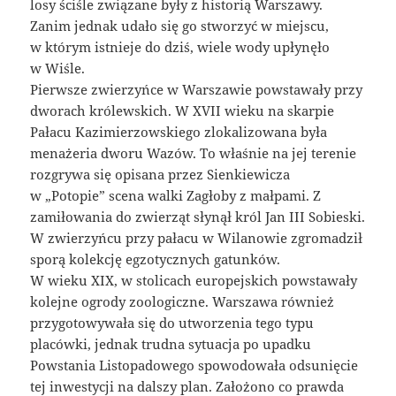
losy ściśle związane były z historią Warszawy.
Zanim jednak udało się go stworzyć w miejscu,
w którym istnieje do dziś, wiele wody upłynęło
w Wiśle.
Pierwsze zwierzyńce w Warszawie powstawały przy
dworach królewskich. W XVII wieku na skarpie
Pałacu Kazimierzowskiego zlokalizowana była
menażeria dworu Wazów. To właśnie na jej terenie
rozgrywa się opisana przez Sienkiewicza
w „Potopie” scena walki Zagłoby z małpami. Z
zamiłowania do zwierząt słynął król Jan III Sobieski.
W zwierzyńcu przy pałacu w Wilanowie zgromadził
sporą kolekcję egzotycznych gatunków.
W wieku XIX, w stolicach europejskich powstawały
kolejne ogrody zoologiczne. Warszawa również
przygotowywała się do utworzenia tego typu
placówki, jednak trudna sytuacja po upadku
Powstania Listopadowego spowodowała odsunięcie
tej inwestycji na dalszy plan. Założono co prawda