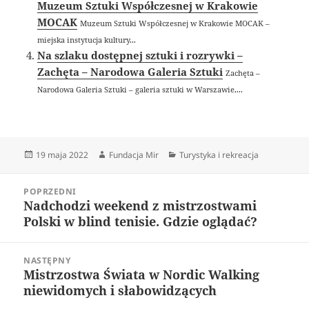
Muzeum Sztuki Współczesnej w Krakowie
MOCAK
Muzeum Sztuki Współczesnej w Krakowie MOCAK –
miejska instytucja kultury...
Na szlaku dostępnej sztuki i rozrywki –
Zachęta – Narodowa Galeria Sztuki
Zachęta –
Narodowa Galeria Sztuki – galeria sztuki w Warszawie,...
Data
Autor
Kategorie
19 maja 2022
Fundacja Mir
Turystyka i rekreacja
publikacji
Nawigacja
POPRZEDNI
wpisu
Nadchodzi weekend z mistrzostwami
Poprzedni
Polski w blind tenisie. Gdzie oglądać?
wpis:
NASTĘPNY
Mistrzostwa Świata w Nordic Walking
Następny
niewidomych i słabowidzących
wpis: