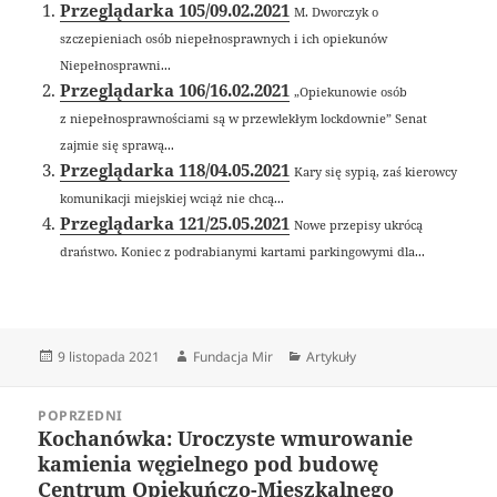
Przeglądarka 105/09.02.2021
M. Dworczyk o
szczepieniach osób niepełnosprawnych i ich opiekunów
Niepełnosprawni...
Przeglądarka 106/16.02.2021
„Opiekunowie osób
z niepełnosprawnościami są w przewlekłym lockdownie” Senat
zajmie się sprawą...
Przeglądarka 118/04.05.2021
Kary się sypią, zaś kierowcy
komunikacji miejskiej wciąż nie chcą...
Przeglądarka 121/25.05.2021
Nowe przepisy ukrócą
draństwo. Koniec z podrabianymi kartami parkingowymi dla...
Data
Autor
Kategorie
9 listopada 2021
Fundacja Mir
Artykuły
publikacji
Nawigacja
POPRZEDNI
wpisu
Kochanówka: Uroczyste wmurowanie
Poprzedni
kamienia węgielnego pod budowę
wpis:
Centrum Opiekuńczo-Mieszkalnego