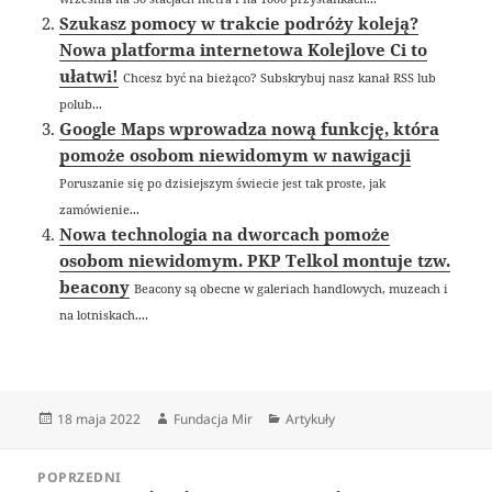
Szukasz pomocy w trakcie podróży koleją?
Nowa platforma internetowa Kolejlove Ci to
ułatwi!
Chcesz być na bieżąco? Subskrybuj nasz kanał RSS lub
polub...
Google Maps wprowadza nową funkcję, która
pomoże osobom niewidomym w nawigacji
Poruszanie się po dzisiejszym świecie jest tak proste, jak
zamówienie...
Nowa technologia na dworcach pomoże
osobom niewidomym. PKP Telkol montuje tzw.
beacony
Beacony są obecne w galeriach handlowych, muzeach i
na lotniskach....
Data
Autor
Kategorie
18 maja 2022
Fundacja Mir
Artykuły
publikacji
Nawigacja
POPRZEDNI
wpisu