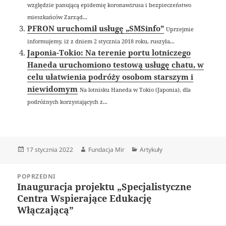
względzie panującą epidemię koronawirusa i bezpieczeństwo
mieszkańców Zarząd...
PFRON uruchomił usługę „SMSinfo”
Uprzejmie
informujemy, iż z dniem 2 stycznia 2018 roku, ruszyła...
Japonia-Tokio: Na terenie portu lotniczego
Haneda uruchomiono testową usługę chatu, w
celu ułatwienia podróży osobom starszym i
niewidomym
Na lotnisku Haneda w Tokio (Japonia), dla
podróżnych korzystających z...
Data
Autor
Kategorie
17 stycznia 2022
Fundacja Mir
Artykuły
publikacji
Nawigacja
POPRZEDNI
wpisu
Inauguracja projektu „Specjalistyczne
Poprzedni
Centra Wspierające Edukację
wpis:
Włączającą”