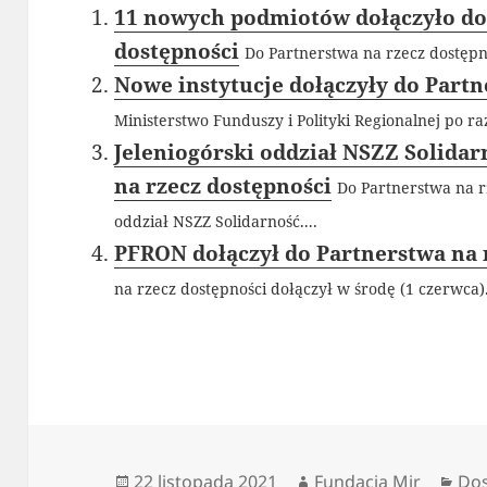
11 nowych podmiotów dołączyło do
dostępności
Do Partnerstwa na rzecz dostępno
Nowe instytucje dołączyły do Partn
Ministerstwo Funduszy i Polityki Regionalnej po ra
Jeleniogórski oddział NSZZ Solidar
na rzecz dostępności
Do Partnerstwa na r
oddział NSZZ Solidarność....
PFRON dołączył do Partnerstwa na 
na rzecz dostępności dołączył w środę (1 czerwca).
Data
Autor
Kat
22 listopada 2021
Fundacja Mir
Dos