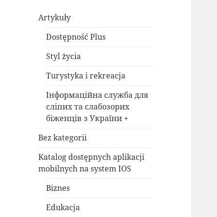
Artykuły
Dostępność Plus
Styl życia
Turystyka i rekreacja
Інформаційна служба для
сліпих та слабозорих
біженців з України +
Bez kategorii
Katalog dostępnych aplikacji
mobilnych na system IOS
Biznes
Edukacja