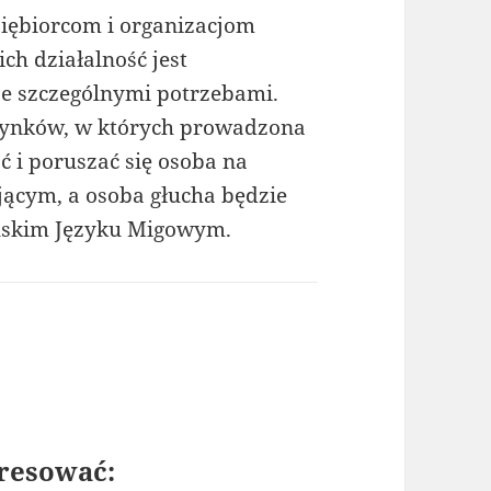
iębiorcom i organizacjom
ch działalność jest
e szczególnymi potrzebami.
dynków, w których prowadzona
ć i poruszać się osoba na
ącym, a osoba głucha będzie
lskim Języku Migowym.
resować: