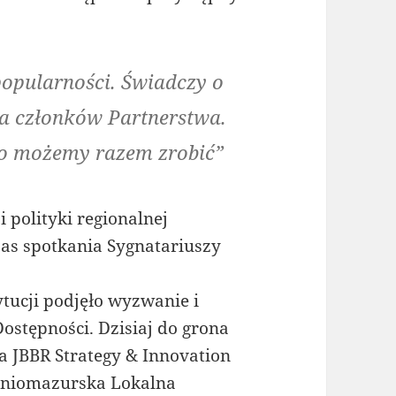
popularności. Świadczy o
ba członków Partnerstwa.
go możemy razem zrobić”
 polityki regionalnej
as spotkania Sygnatariuszy
ytucji podjęło wyzwanie i
Dostępności. Dzisiaj do grona
ma JBBR Strategy & Innovation
odniomazurska Lokalna