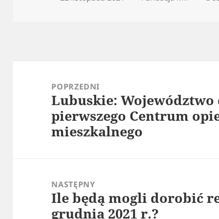
publikacji
Nawigacja
wpisu
POPRZEDNI
Lubuskie: Województwo 
Poprzedni
pierwszego Centrum opi
wpis:
mieszkalnego
NASTĘPNY
Ile będą mogli dorobić re
Następny
grudnia 2021 r.?
wpis: