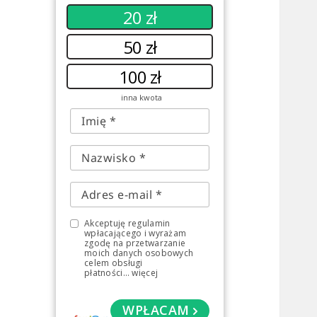
20 zł
50 zł
100 zł
inna kwota
Akceptuję regulamin
wpłacającego i wyrażam
zgodę na przetwarzanie
moich danych osobowych
celem obsługi
płatności
...
więcej
WPŁACAM