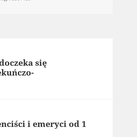
doczeka się
ekuńczo-
nciści i emeryci od 1