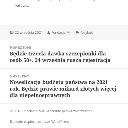
każdym...
Data
Autor
Kategorie
22 września 2021
Fundacja Mir
Artykuły
publikacji
Nawigacja
POPRZEDNI
wpisu
Będzie trzecia dawka szczepionki dla
Poprzedni
osób 50+. 24 września rusza rejestracja
wpis:
NASTĘPNY
Nowelizacja budżetu państwa na 2021
Następny
rok. Będzie prawie miliard złotych więcej
wpis:
dla niepełnosprawnych
© 2018 Fundacja Mir. Wszelkie prawa zastrzeżone.
Dumnie wspierane przez WordPress