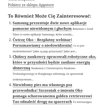
Pobierz ze sklepu Appstore
To Również Może Cię Zainteresować:
Samsung prezentuje dwie nowe aplikacje
pomocne niewidomym i głuchym
Relumino i Good
Vibes to nowe aplikacje Samsunga, które zostały...
Ćwiczę Oko – Bezpłatny webinar!
Porozmawiamy o niedowidzeniu!
Co to jest
niedowidzenie? Jakie są jego przyczyny? Jakie jest...
Chińscy naukowcy opracowali robotyczne oko,
które w przyszłości będzie zasilane energią
słoneczną
Naukowcy z Uniwersytetu Naukowo-
Technologicznego w Hongkongu informują, że opracowali
zrobotyzowane...
Niewidomy pies ma własnego psa
przewodnika! Szczeniak o imieniu Oko
pomaga schorowanemu golden retrieverowi
Tao odnaleźć drogę na spacerach
Ta wzruszająca