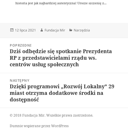
historia jest jak najbardziej autentyczna! Urocze szczenię z...
Data
Autor
Kategorie
12 lipca 2021
Fundacja Mir
Narzędzia
publikacji
Nawigacja
POPRZEDNI
wpisu
Dziś odbędzie się spotkanie Prezydenta
Poprzedni
RP z przedstawicielami rządu ws.
wpis:
centrów usług społecznych
NASTĘPNY
Dzięki programowi „Rozwój Lokalny” 29
Następny
miast otrzyma dodatkowe środki na
wpis:
dostępność
© 2018 Fundacja Mir. Wszelkie prawa zastrzeżone.
Dumnie wspierane przez WordPress