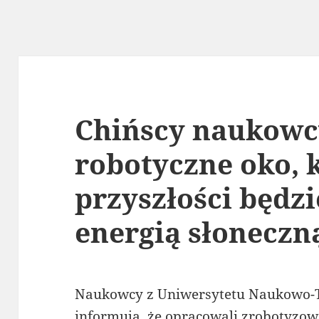
Chińscy naukowc
robotyczne oko, 
przyszłości będzi
energią słoneczn
Naukowcy z Uniwersytetu Naukowo-
informują, że opracowali zrobotyzowa