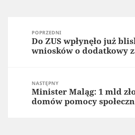
Nawigacja
wpisu
POPRZEDNI
Do ZUS wpłynęło już blis
Poprzedni
wniosków o dodatkowy z
wpis:
NASTĘPNY
Minister Maląg: 1 mld zł
Następny
domów pomocy społeczn
wpis: