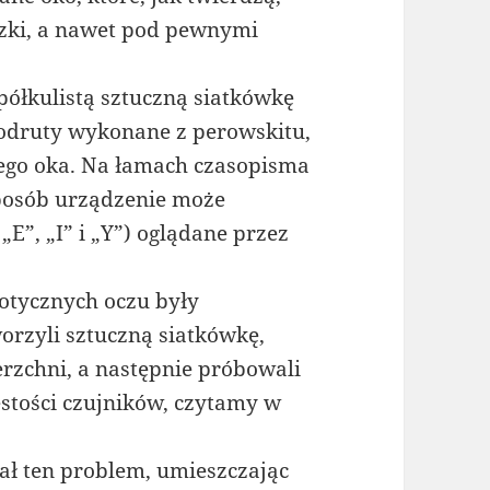
zki, a nawet pod pewnymi
 półkulistą sztuczną siatkówkę
nodruty wykonane z perowskitu,
ego oka. Na łamach czasopisma
sposób urządzenie może
„E”, „I” i „Y”) oglądane przez
otycznych oczu były
orzyli sztuczną siatkówkę,
erzchni, a następnie próbowali
ęstości czujników, czytamy w
ał ten problem, umieszczając