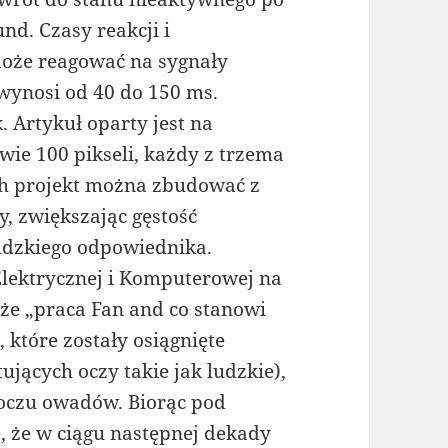
nd. Czasy reakcji i
może reagować na sygnały
 wynosi od 40 do 150 ms.
. Artykuł oparty jest na
ie 100 pikseli, każdy z trzema
ch projekt można zbudować z
y, zwiększając gęstość
udzkiego odpowiednika.
Elektrycznej i Komputerowej na
że „praca Fan and co stanowi
 które zostały osiągnięte
jących oczy takie jak ludzkie),
 oczu owadów. Biorąc pod
, że w ciągu następnej dekady