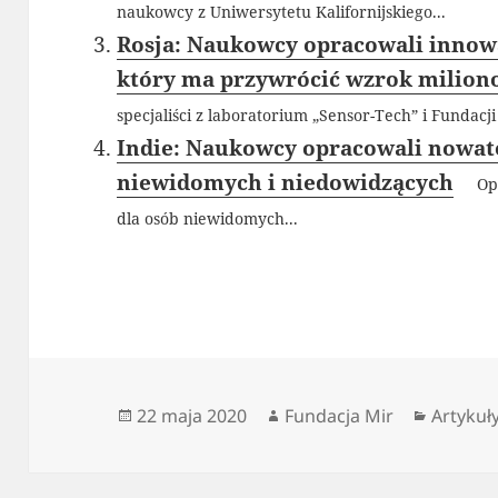
naukowcy z Uniwersytetu Kalifornijskiego...
Rosja: Naukowcy opracowali innow
który ma przywrócić wzrok milio
specjaliści z laboratorium „Sensor-Tech” i Fundacji
Indie: Naukowcy opracowali nowat
niewidomych i niedowidzących
Opra
dla osób niewidomych...
Data
Autor
Kategor
22 maja 2020
Fundacja Mir
Artykuł
publikacji