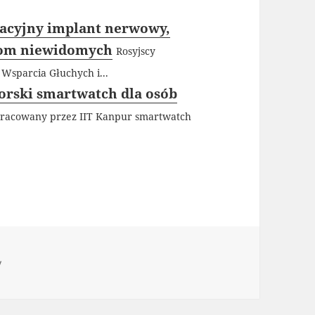
acyjny implant nerwowy,
nom niewidomych
Rosyjscy
 Wsparcia Głuchych i...
orski smartwatch dla osób
cowany przez IIT Kanpur smartwatch
ie
y