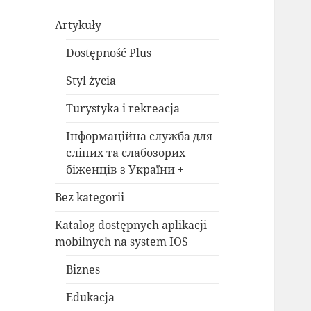
Artykuły
Dostępność Plus
Styl życia
Turystyka i rekreacja
Інформаційна служба для
сліпих та слабозорих
біженців з України +
Bez kategorii
Katalog dostępnych aplikacji
mobilnych na system IOS
Biznes
Edukacja