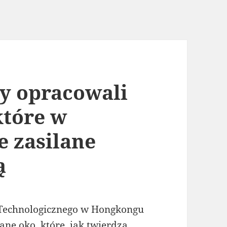
y opracowali
które w
e zasilane
ą
Technologicznego w Hongkongu
ne oko, które, jak twierdzą,