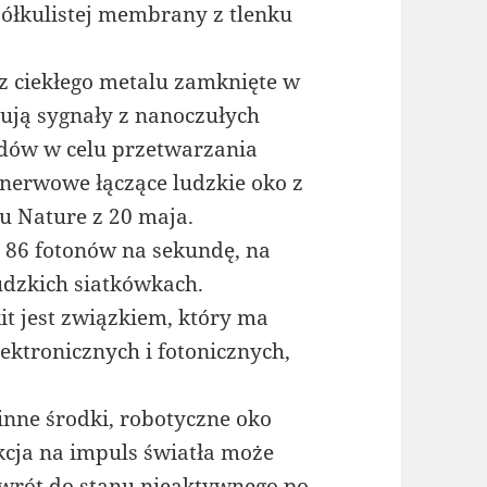
półkulistej membrany z tlenku
 z ciekłego metalu zamknięte w
ją sygnały z nanoczułych
dów w celu przetwarzania
 nerwowe łączące ludzkie oko z
 Nature z 20 maja.
 86 fotonów na sekundę, na
udzkich siatkówkach.
t jest związkiem, który ma
ektronicznych i fotonicznych,
 inne środki, robotyczne oko
cja na impuls światła może
owrót do stanu nieaktywnego po