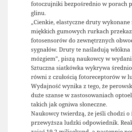
fotoczujniki bezpośrednio w porach 
glinu.
„Cienkie, elastyczne druty wykonane
miękkich gumowych rurkach przekazu
fotosensorów do zewnętrznych obwo
sygnałów. Druty te naśladują włókna
mózgiem”, piszą naukowcy w wydaniu
Sztuczna siatkówka wykrywa średnio
równi z czułością fotoreceptorów w l
Wydajność wynika z tego, że perowski
duże szanse w zastosowaniach optoel
takich jak ogniwa słoneczne.
Naukowcy twierdzą, że jeśli chodzi o
przewyższa ludzki odpowiednik. Reak
zająć 19,2 milisekund, a następnie p