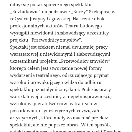
odbył się pokaz społecznego spektaklu
„Rozbitkowie” na podstawie „Burzy” Szekspira, w
reżyserii Justyny Łagowskiej. Na scenie obok
profesjonalnych aktorów Teatru Ludowego
wystąpili niewidomi i słabowidzący uczestnicy
projektu „Przewodnicy zmysłów”.
Spektakl jest efektem niemal dwuletniej pracy
warsztatowej z niewidomymi i słabowidzącymi
uczestnikami projektu „Przewodnicy zmysłów”,
którego celem jest stworzenie nowej formy
wydarzenia teatralnego, odrzucającego prymat
wzroku i prowokującego widza do odbioru
spektaklu pozostałymi zmysłami. Podczas pracy
warsztatowej uczestnicy z niepełnosprawnością
wzroku wspierali twórców teatralnych w
poszukiwaniu synestetycznych rozwiązań
artystycznych, które miały wzmacniać przekaz
spektaklu, ale nie poprzez obraz. W ten sposób,
dzięki współpracy z kompozytorem muzyki Karolem