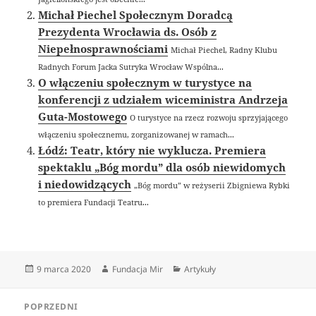
Michał Piechel Społecznym Doradcą
Prezydenta Wrocławia ds. Osób z
Niepełnosprawnościami
Michał Piechel, Radny Klubu
Radnych Forum Jacka Sutryka Wrocław Wspólna...
O włączeniu społecznym w turystyce na
konferencji z udziałem wiceministra Andrzeja
Guta-Mostowego
O turystyce na rzecz rozwoju sprzyjającego
włączeniu społecznemu, zorganizowanej w ramach...
Łódź: Teatr, który nie wyklucza. Premiera
spektaklu „Bóg mordu” dla osób niewidomych
i niedowidzących
„Bóg mordu” w reżyserii Zbigniewa Rybki
to premiera Fundacji Teatru...
Data
Autor
Kategorie
9 marca 2020
Fundacja Mir
Artykuły
publikacji
Nawigacja
POPRZEDNI
wpisu