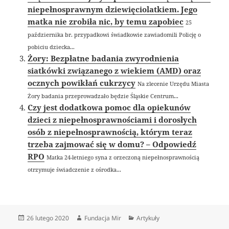
niepełnosprawnym dziewięciolatkiem. Jego
matka nie zrobiła nic, by temu zapobiec
25
października br. przypadkowi świadkowie zawiadomili Policję o
pobiciu dziecka...
Żory: Bezpłatne badania zwyrodnienia
siatkówki związanego z wiekiem (AMD) oraz
ocznych powikłań cukrzycy
Na zlecenie Urzędu Miasta
Żory badania przeprowadzało będzie Śląskie Centrum...
Czy jest dodatkowa pomoc dla opiekunów
dzieci z niepełnosprawnościami i dorosłych
osób z niepełnosprawnością, którym teraz
trzeba zajmować się w domu? – Odpowiedź
RPO
Matka 24-letniego syna z orzeczoną niepełnosprawnością
otrzymuje świadczenie z ośrodka...
Data
Autor
Kategorie
26 lutego 2020
Fundacja Mir
Artykuły
publikacji