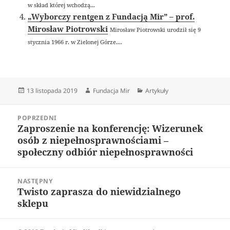
w skład której wchodzą...
„Wyborczy rentgen z Fundacją Mir” – prof.
Mirosław Piotrowski
Mirosław Piotrowski urodził się 9
stycznia 1966 r. w Zielonej Górze....
Data
Autor
Kategorie
13 listopada 2019
Fundacja Mir
Artykuły
publikacji
Nawigacja
POPRZEDNI
wpisu
Zaproszenie na konferencję: Wizerunek
Poprzedni
osób z niepełnosprawnościami –
wpis:
społeczny odbiór niepełnosprawności
NASTĘPNY
Twisto zaprasza do niewidzialnego
Następny
sklepu
wpis: