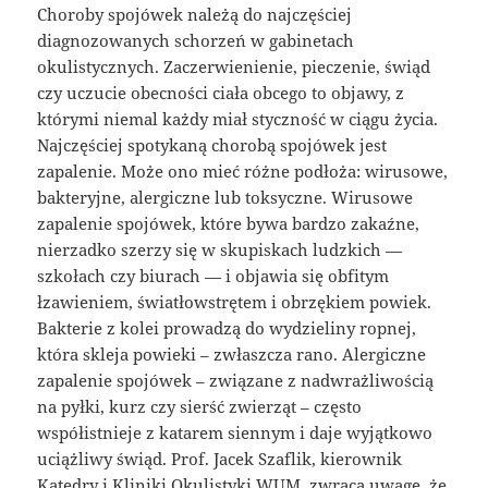
Choroby spojówek należą do najczęściej
diagnozowanych schorzeń w gabinetach
okulistycznych. Zaczerwienienie, pieczenie, świąd
czy uczucie obecności ciała obcego to objawy, z
którymi niemal każdy miał styczność w ciągu życia.
Najczęściej spotykaną chorobą spojówek jest
zapalenie. Może ono mieć różne podłoża: wirusowe,
bakteryjne, alergiczne lub toksyczne. Wirusowe
zapalenie spojówek, które bywa bardzo zakaźne,
nierzadko szerzy się w skupiskach ludzkich —
szkołach czy biurach — i objawia się obfitym
łzawieniem, światłowstrętem i obrzękiem powiek.
Bakterie z kolei prowadzą do wydzieliny ropnej,
która skleja powieki – zwłaszcza rano. Alergiczne
zapalenie spojówek – związane z nadwrażliwością
na pyłki, kurz czy sierść zwierząt – często
współistnieje z katarem siennym i daje wyjątkowo
uciążliwy świąd. Prof. Jacek Szaflik, kierownik
Katedry i Kliniki Okulistyki WUM, zwraca uwagę, że