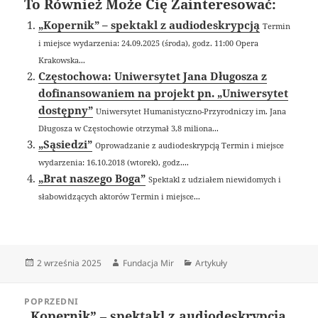
To Również Może Cię Zainteresować:
„Kopernik” – spektakl z audiodeskrypcją
Termin
i miejsce wydarzenia: 24.09.2025 (środa), godz. 11:00 Opera
Krakowska...
Częstochowa: Uniwersytet Jana Długosza z
dofinansowaniem na projekt pn. „Uniwersytet
dostępny”
Uniwersytet Humanistyczno-Przyrodniczy im. Jana
Długosza w Częstochowie otrzymał 3,8 miliona...
„Sąsiedzi”
Oprowadzanie z audiodeskrypcją Termin i miejsce
wydarzenia: 16.10.2018 (wtorek), godz....
„Brat naszego Boga”
Spektakl z udziałem niewidomych i
słabowidzących aktorów Termin i miejsce...
Data
Autor
Kategorie
2 września 2025
Fundacja Mir
Artykuły
publikacji
Nawigacja
POPRZEDNI
wpisu
„Kopernik” – spektakl z audiodeskrypcją
Poprzedni