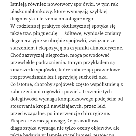
Istnieją również nowotwory spojówki, w tym rak
płaskonabłonkowy, które wymagają szybkiej
diagnostyki i leczenia onkologicznego.
W codziennej praktyce okulistycznej spotyka się
także tzw. pingueculę — żółtawe, wyniosłe zmiany
degeneracyjne w obrębie spojówki, związane ze
starzeniem i ekspozycją na czynniki atmosferyczne.
Choć zazwyczaj niegroźne, mogą powodować
przewlekłe podrażnienia. Innym przykładem są
zmarszczki spojówki, które zaburzają prawidłowe
rozprowadzanie łez i sprzyjają suchości oka.
Co istotne, choroby spojówek często współistnieją z
zaburzeniami rogówki i powiek. Leczenie tych
dolegliwości wymaga kompleksowego podejścia: od
stosowania kropli nawilżających, przez leki
przeciwzapalne, po interwencje chirurgiczne.
Eksperci zwracają uwagę, że prawidłowa
diagnostyka wymaga nie tylko oceny objawów, ale
także badania w lampie szczelinowej, testów na