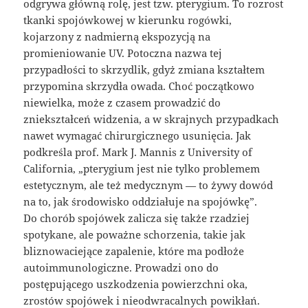
odgrywa główną rolę, jest tzw. pterygium. To rozrost
tkanki spojówkowej w kierunku rogówki,
kojarzony z nadmierną ekspozycją na
promieniowanie UV. Potoczna nazwa tej
przypadłości to skrzydlik, gdyż zmiana kształtem
przypomina skrzydła owada. Choć początkowo
niewielka, może z czasem prowadzić do
zniekształceń widzenia, a w skrajnych przypadkach
nawet wymagać chirurgicznego usunięcia. Jak
podkreśla prof. Mark J. Mannis z University of
California, „pterygium jest nie tylko problemem
estetycznym, ale też medycznym — to żywy dowód
na to, jak środowisko oddziałuje na spojówkę”.
Do chorób spojówek zalicza się także rzadziej
spotykane, ale poważne schorzenia, takie jak
bliznowaciejące zapalenie, które ma podłoże
autoimmunologiczne. Prowadzi ono do
postępującego uszkodzenia powierzchni oka,
zrostów spojówek i nieodwracalnych powikłań.