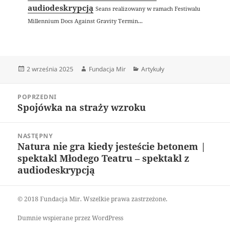
audiodeskrypcją
Seans realizowany w ramach Festiwalu
Millennium Docs Against Gravity Termin...
Data
Autor
Kategorie
2 września 2025
Fundacja Mir
Artykuły
publikacji
Nawigacja
POPRZEDNI
wpisu
Spojówka na straży wzroku
Poprzedni
wpis:
NASTĘPNY
Natura nie gra kiedy jesteście betonem |
Następny
spektakl Młodego Teatru – spektakl z
wpis:
audiodeskrypcją
© 2018 Fundacja Mir. Wszelkie prawa zastrzeżone.
Dumnie wspierane przez WordPress