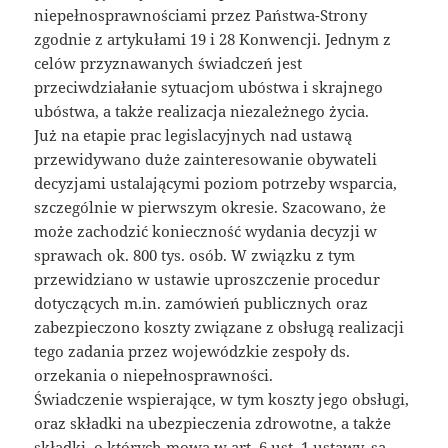
niepełnosprawnościami przez Państwa-Strony
zgodnie z artykułami 19 i 28 Konwencji. Jednym z
celów przyznawanych świadczeń jest
przeciwdziałanie sytuacjom ubóstwa i skrajnego
ubóstwa, a także realizacja niezależnego życia.
Już na etapie prac legislacyjnych nad ustawą
przewidywano duże zainteresowanie obywateli
decyzjami ustalającymi poziom potrzeby wsparcia,
szczególnie w pierwszym okresie. Szacowano, że
może zachodzić konieczność wydania decyzji w
sprawach ok. 800 tys. osób. W związku z tym
przewidziano w ustawie uproszczenie procedur
dotyczących m.in. zamówień publicznych oraz
zabezpieczono koszty związane z obsługą realizacji
tego zadania przez wojewódzkie zespoły ds.
orzekania o niepełnosprawności.
Świadczenie wspierające, w tym koszty jego obsługi,
oraz składki na ubezpieczenia zdrowotne, a także
składki, o których mowa w art. 6 ust. 1 ustawy, są