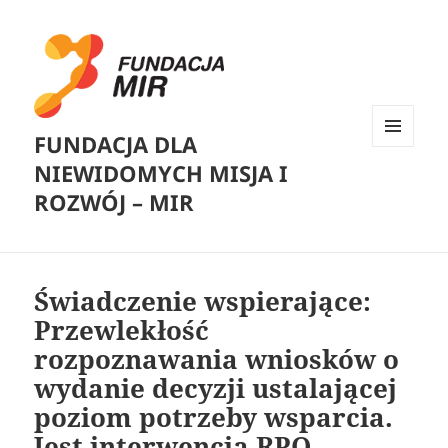
FUNDACJA DLA
MENU
NIEWIDOMYCH MISJA I
I
WIDGETY
ROZWÓJ – MIR
Świadczenie wspierające:
Przewlekłość
rozpoznawania wniosków o
wydanie decyzji ustalającej
poziom potrzeby wsparcia.
Jest interwencja RPO