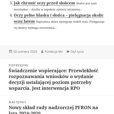
Jak chronić oczy przed słońcem
Słońce jest nam
niezbędne – choćby w aspekcie syntezy witaminy...
Oczy pełne blasku i słońca – pielęgnacja okolic
oczu latem
Najcieńsza skóra występuje wokół oczu. Pielęgnacja
tej okolicy wymaga stosowania...
Data
Autor
Kategorie
20 czerwca 2024
Fundacja Mir
Styl życia
publikacji
Nawigacja
POPRZEDNI
wpisu
Świadczenie wspierające: Przewlekłość
Poprzedni
rozpoznawania wniosków o wydanie
wpis:
decyzji ustalającej poziom potrzeby
wsparcia. Jest interwencja RPO
NASTĘPNY
Nowy skład rady nadzorczej PFRON na
Następny
lata 2024-2026
wpis: