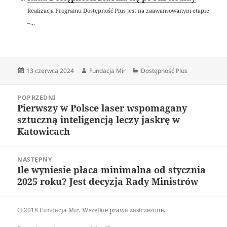
Realizacja Programu Dostępność Plus jest na zaawansowanym etapie
–...
Data
Autor
Kategorie
13 czerwca 2024
Fundacja Mir
Dostępność Plus
publikacji
Nawigacja
POPRZEDNI
wpisu
Pierwszy w Polsce laser wspomagany
Poprzedni
sztuczną inteligencją leczy jaskrę w
wpis:
Katowicach
NASTĘPNY
Ile wyniesie płaca minimalna od stycznia
Następny
2025 roku? Jest decyzja Rady Ministrów
wpis:
© 2018 Fundacja Mir. Wszelkie prawa zastrzeżone.