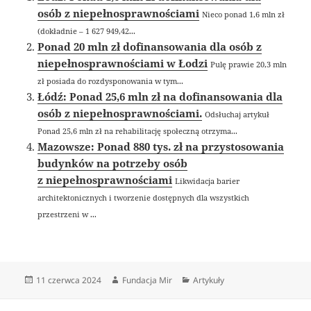
osób z niepełnosprawnościami
Nieco ponad 1,6 mln zł
(dokładnie – 1 627 949,42...
Ponad 20 mln zł dofinansowania dla osób z
niepełnosprawnościami w Łodzi
Pulę prawie 20,3 mln
zł posiada do rozdysponowania w tym...
Łódź: Ponad 25,6 mln zł na dofinansowania dla
osób z niepełnosprawnościami.
Odsłuchaj artykuł
Ponad 25,6 mln zł na rehabilitację społeczną otrzyma...
Mazowsze: Ponad 880 tys. zł na przystosowania
budynków na potrzeby osób
z niepełnosprawnościami
Likwidacja barier
architektonicznych i tworzenie dostępnych dla wszystkich
przestrzeni w ...
Data
Autor
Kategorie
11 czerwca 2024
Fundacja Mir
Artykuły
publikacji
Nawigacja