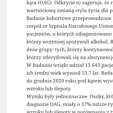
kąta (OAG). Odkrycie to sugeruje, że
wartościową zmianą stylu życia dla 
Badanie kohortowe przeprowadzone pr
zespół ze Szpitala Narodowego Uniwe
pacjentów, u których zdiagnozowano 
którzy wcześniej spożywali alkohol. 
dwie grupy: tych, którzy kontynuowali
którzy zdecydowali się na abstynencj
W badaniu wzięło udział 13 643 pacj
ich średni wiek wynosił 53,7 lat. Bad
do grudnia 2020 roku pod kątem wyst
wzroku lub ślepoty.
Wyniki były jednoznaczne. Osoby, kt
diagnozie OAG, miały o 37% niższe r
wzroku lub ślepoty w porównaniu z ty