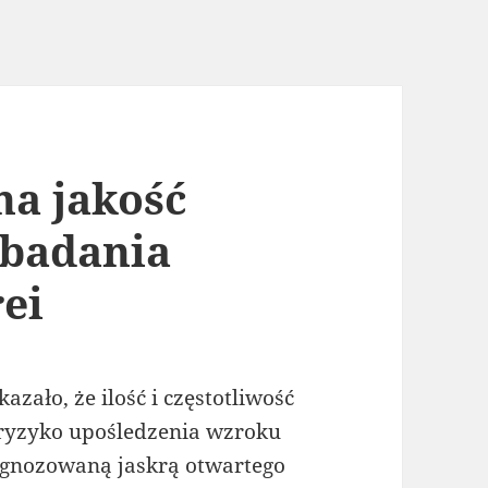
na jakość
 badania
ei
ało, że ilość i częstotliwość
ryzyko upośledzenia wzroku
agnozowaną jaskrą otwartego