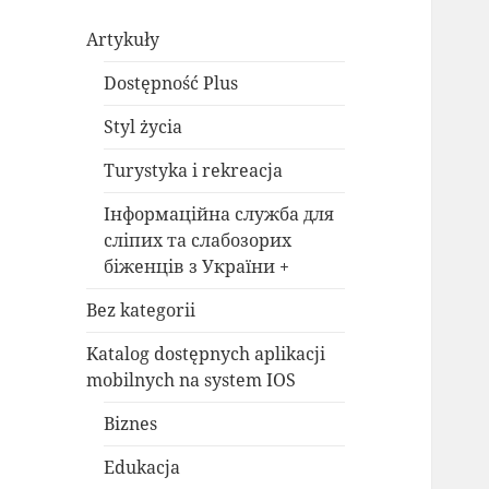
Artykuły
Dostępność Plus
Styl życia
Turystyka i rekreacja
Інформаційна служба для
сліпих та слабозорих
біженців з України +
Bez kategorii
Katalog dostępnych aplikacji
mobilnych na system IOS
Biznes
Edukacja