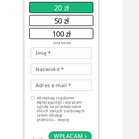
20 zł
50 zł
100 zł
inna kwota
Akceptuję regulamin
wpłacającego i wyrażam
zgodę na przetwarzanie
moich danych osobowych
celem obsługi
płatności
...
więcej
WPŁACAM