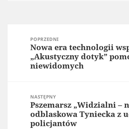
Nawigacja
wpisu
POPRZEDNI
Nowa era technologii ws
Poprzedni
„Akustyczny dotyk” pomo
wpis:
niewidomych
NASTĘPNY
Pszemarsz „Widzialni – n
Następny
odblaskowa Tyniecka z 
wpis:
policjantów