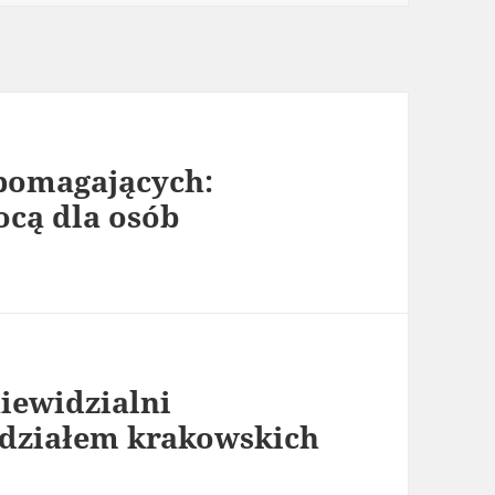
pomagających:
cą dla osób
iewidzialni
udziałem krakowskich