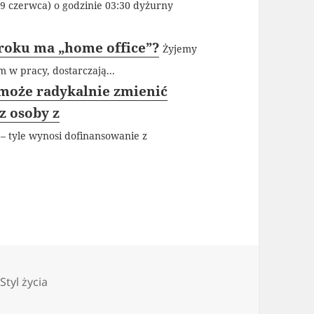
19 czerwca) o godzinie 03:30 dyżurny
roku ma „home office”?
Żyjemy
 w pracy, dostarczają...
 może radykalnie zmienić
z osoby z
 – tyle wynosi dofinansowanie z
Kategorie
Styl życia