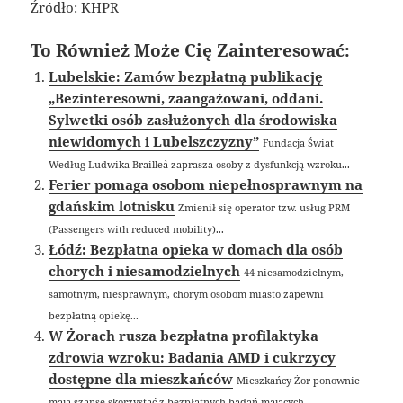
Źródło: KHPR
To Również Może Cię Zainteresować:
Lubelskie: Zamów bezpłatną publikację
„Bezinteresowni, zaangażowani, oddani.
Sylwetki osób zasłużonych dla środowiska
niewidomych i Lubelszczyzny”
Fundacja Świat
Według Ludwika Braille`a zaprasza osoby z dysfunkcją wzroku...
Ferier pomaga osobom niepełnosprawnym na
gdańskim lotnisku
Zmienił się operator tzw. usług PRM
(Passengers with reduced mobility)...
Łódź: Bezpłatna opieka w domach dla osób
chorych i niesamodzielnych
44 niesamodzielnym,
samotnym, niesprawnym, chorym osobom miasto zapewni
bezpłatną opiekę...
W Żorach rusza bezpłatna profilaktyka
zdrowia wzroku: Badania AMD i cukrzycy
dostępne dla mieszkańców
Mieszkańcy Żor ponownie
mają szansę skorzystać z bezpłatnych badań mających...