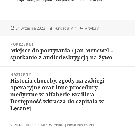
Data
Autor
Kategorie
21 września 2023
Fundacja Mir
Artykuły
publikacji
Nawigacja
POPRZEDNI
wpisu
Miejsce do poczytania / Jan Mencwel –
Poprzedni
spotkanie z audiodeskrypcją na żywo
wpis:
NASTĘPNY
Historia choroby, zgody na zabiegi
Następny
operacyjne oraz inne procedury
wpis:
medyczne w alfabecie Braille’a.
Dostępność wkracza do szpitala w
Łęcznej
© 2018 Fundacja Mir. Wszelkie prawa zastrzeżone.