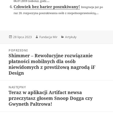
06.07.2019 (sobota), godz....
Człowiek bez barier poszukiwany!
Integracja już po
raz 20. rozpoczyna poszukiwania osób z niepełnosprawnością,...
Data
Autor
Kategorie
28 lipca 2023
Fundacja Mir
Artykuły
publikacji
Nawigacja
POPRZEDNI
wpisu
Shimmer – Rewolucyjne rozwiązanie
Poprzedni
płatności mobilnych dla osób
wpis:
niewidomych z prestiżową nagrodą iF
Design
NASTĘPNY
Teraz w aplikacji Artifact newsa
Następny
przeczytasz głosem Snoop Dogga czy
wpis:
Gwyneth Paltrowa!