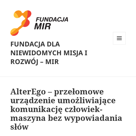
FUNDACJA DLA
MENU
NIEWIDOMYCH MISJA I
I
WIDGETY
ROZWÓJ – MIR
AlterEgo – przełomowe
urządzenie umożliwiające
komunikację człowiek-
maszyna bez wypowiadania
słów