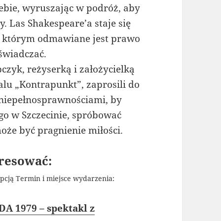
ebie, wyruszając w podróż, aby
 Las Shakespeare’a staje się
y, którym odmawiane jest prawo
oświadczać.
zyk, reżyserką i założycielką
alu „Kontrapunkt”, zaprosili do
 niepełnosprawnościami, by
go w Szczecinie, spróbować
może być pragnienie miłości.
resować:
pcją Termin i miejsce wydarzenia:
 1979 – spektakl z