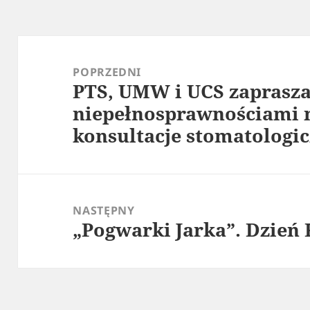
Nawigacja
wpisu
POPRZEDNI
PTS, UMW i UCS zaprasza
Poprzedni
niepełnosprawnościami 
wpis:
konsultacje stomatologi
NASTĘPNY
„Pogwarki Jarka”. Dzień
Następny
wpis: