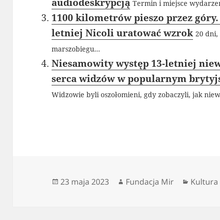
audiodeskrypcją
Termin i miejsce wydarzeni
1100 kilometrów pieszo przez góry.
letniej Nicoli uratować wzrok
20 dni,
marszobiegu...
Niesamowity występ 13-letniej niew
serca widzów w popularnym brytyjs
Widzowie byli oszołomieni, gdy zobaczyli, jak nie
Data
Autor
Kategor
23 maja 2023
Fundacja Mir
Kultura
publikacji