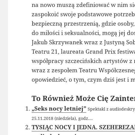
na nowo muszą zdefiniować w nim si
zaspokoić swoje podstawowe potrzeby.
bezpieczną przestrzenią, gdzie osob
do miłości i seksualności, mogą jej d
Jakub Skrzywanek wraz z Justyną Sobc
Teatru 21, laureata Grand Prix festiw
współpracy szczecińskich artystów z
wraz z zespołem Teatru Współczesne
opowiedzieć, o tym, czym dziś jest i 
To Również Może Cię Zainte
„Seks nocy letniej”
Spektakl z audiodeskry
25.11.2018 (niedziela), godz....
TYSIĄC NOCY I JEDNA. SZEHEREZADA