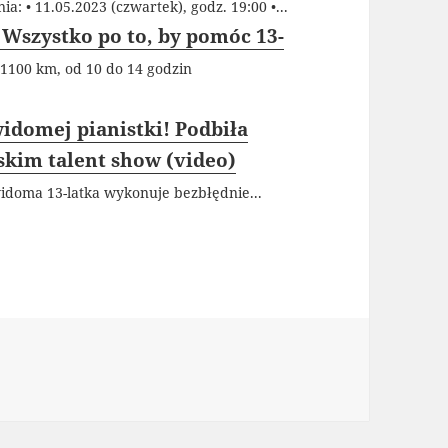
a: • 11.05.2023 (czwartek), godz. 19:00 •...
 Wszystko po to, by pomóc 13-
 1100 km, od 10 do 14 godzin
idomej pianistki! Podbiła
kim talent show (video)
widoma 13-latka wykonuje bezbłędnie...
ie