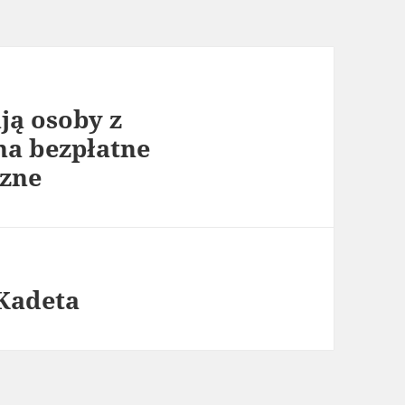
ją osoby z
na bezpłatne
czne
 Kadeta