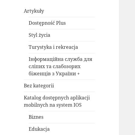
Artykuły
Dostępność Plus
Styl życia
Turystyka i rekreacja
Інформаційна служба для
сліпих та слабозорих
біженців з України +
Bez kategorii
Katalog dostępnych aplikacji
mobilnych na system IOS
Biznes
Edukacja