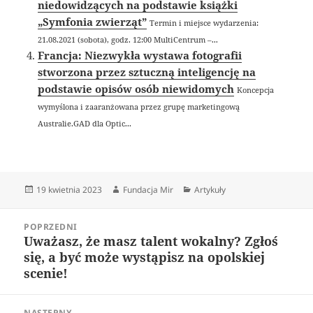
niedowidzących na podstawie książki
„Symfonia zwierząt”
Termin i miejsce wydarzenia:
21.08.2021 (sobota), godz. 12:00 MultiCentrum –...
Francja: Niezwykła wystawa fotografii
stworzona przez sztuczną inteligencję na
podstawie opisów osób niewidomych
Koncepcja
wymyślona i zaaranżowana przez grupę marketingową
Australie.GAD dla Optic...
Data
Autor
Kategorie
19 kwietnia 2023
Fundacja Mir
Artykuły
publikacji
Nawigacja
POPRZEDNI
wpisu
Uważasz, że masz talent wokalny? Zgłoś
Poprzedni
się, a być może wystąpisz na opolskiej
wpis:
scenie!
NASTĘPNY