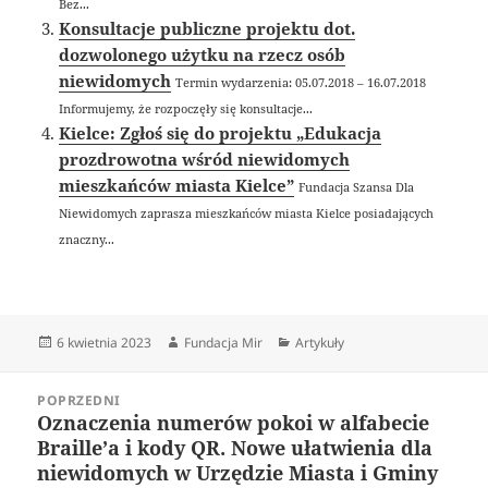
Bez...
Konsultacje publiczne projektu dot.
dozwolonego użytku na rzecz osób
niewidomych
Termin wydarzenia: 05.07.2018 – 16.07.2018
Informujemy, że rozpoczęły się konsultacje...
Kielce: Zgłoś się do projektu „Edukacja
prozdrowotna wśród niewidomych
mieszkańców miasta Kielce”
Fundacja Szansa Dla
Niewidomych zaprasza mieszkańców miasta Kielce posiadających
znaczny...
Data
Autor
Kategorie
6 kwietnia 2023
Fundacja Mir
Artykuły
publikacji
Nawigacja
POPRZEDNI
wpisu
Oznaczenia numerów pokoi w alfabecie
Poprzedni
Braille’a i kody QR. Nowe ułatwienia dla
wpis:
niewidomych w Urzędzie Miasta i Gminy