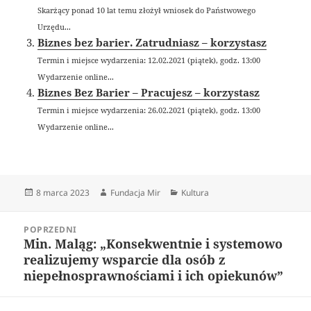
Skarżący ponad 10 lat temu złożył wniosek do Państwowego
Urzędu...
Biznes bez barier. Zatrudniasz – korzystasz
Termin i miejsce wydarzenia: 12.02.2021 (piątek), godz. 13:00
Wydarzenie online...
Biznes Bez Barier – Pracujesz – korzystasz
Termin i miejsce wydarzenia: 26.02.2021 (piątek), godz. 13:00
Wydarzenie online...
Data
Autor
Kategorie
8 marca 2023
Fundacja Mir
Kultura
publikacji
Nawigacja
POPRZEDNI
wpisu
Min. Maląg: „Konsekwentnie i systemowo
Poprzedni
realizujemy wsparcie dla osób z
wpis:
niepełnosprawnościami i ich opiekunów”