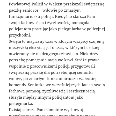
Powiatowej Policji w Wałczu przekazali świąteczną
paczkę seniorce – wdowie po zmarłym
funkcjonariuszu policji. Kiedyś to starsza Pani
swoją fachowością i życzliwością pomagała
policjantom pracując jako pielęgniarka w policyjnej
przychodni.
Święta to magiczny czas w którym wszyscy czujemy
niezwykłą ekscytację. To czas, w którym bardziej
otwieramy się na drugiego człowieka. Niektórzy
potrzebę pomagania mają we krwi. Stróże prawa
wspólnie z pracownikami policji przygotowali
świąteczną paczkę dla potrzebującej seniorki –
wdowy po zmarłym funkcjonariuszu wałeckiej
komendy. Seniorka we wcześniejszych latach swoją
fachową pomocą, życzliwością i serdecznością
służyła między innymi policjantom jako
pielęgniarka.
Dzisiaj starsza Pani samotnie wychowuje
niepełnosprawnego syna i potrzebuje pomocy.