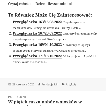
Czytaj całość na
Dziennikwschodni.pl
To Również Może Cię Zainteresować:
Przeglądarka 163/16.08.2022
Niepełnosprawny
mężczyzna dał, ile mógł na drona dla Ukrainy. Kwota...
Przeglądarka 167/20.09.2022
Chcą ulżyć opiekunom osób
niepełnosprawnych ze wsi. Kto skorzysta z...
Przeglądarka 169/04.10.2022
Niewidomy chłopczyk
spotkał po raz pierwszy strażaka Wzruszająca sytuacja na...
Przeglądarka 171/18.10.2022
Od lat psuje wzrok polskich
dzieci. Wcale nie chodzi o...
Data
Autor
Kategorie
28 czerwca 2022
Fundacja Mir
Artykuły
publikacji
Nawigacja
POPRZEDNI
wpisu
W piątek rusza nabór wniosków w
Poprzedni