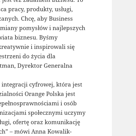
a pracy, produkty, usługi,
zanych. Chcę, aby Business
ymiany pomysłów i najlepszych
świata biznesu. Byśmy
reatywnie i inspirowali się
strzeni do życia dla
ttman, Dyrektor Generalna
ntegracji cyfrowej, która jest
zialności Orange Polska jest
epełnosprawnościami i osób
anizacjami społecznymi uczymy
sługi, ofertę oraz komunikację
ach” – mówi Anna Kowalik-