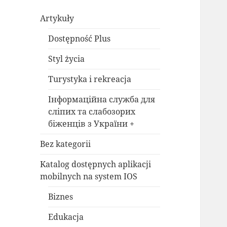
Artykuły
Dostępność Plus
Styl życia
Turystyka i rekreacja
Інформаційна служба для
сліпих та слабозорих
біженців з України +
Bez kategorii
Katalog dostępnych aplikacji
mobilnych na system IOS
Biznes
Edukacja