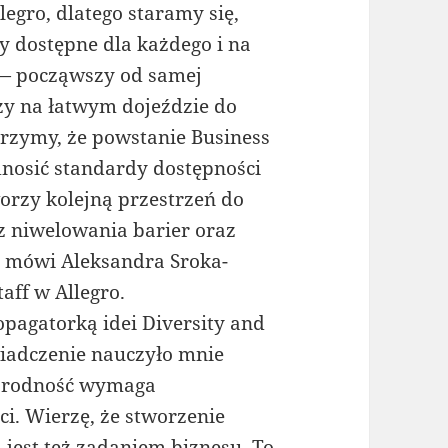
egro, dlatego staramy się,
ły dostępne dla każdego i na
— począwszy od samej
zy na łatwym dojeździe do
zymy, że powstanie Business
dnosić standardy dostępności
worzy kolejną przestrzeń do
cz niwelowania barier oraz
 mówi Aleksandra Sroka-
taff w Allegro.
pagatorką idei Diversity and
świadczenie nauczyło mnie
norodność wymaga
i. Wierzę, że stworzenie
jest też zadaniem biznesu. To