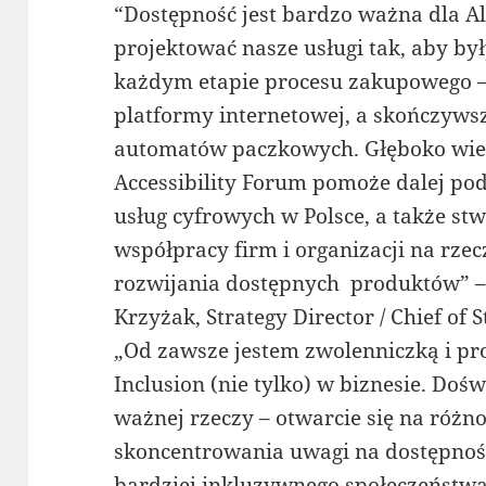
“Dostępność jest bardzo ważna dla All
projektować nasze usługi tak, aby by
każdym etapie procesu zakupowego 
platformy internetowej, a skończyws
automatów paczkowych. Głęboko wier
Accessibility Forum pomoże dalej po
usług cyfrowych w Polsce, a także st
współpracy firm i organizacji na rze
rozwijania dostępnych produktów” –
Krzyżak, Strategy Director / Chief of S
„Od zawsze jestem zwolenniczką i pro
Inclusion (nie tylko) w biznesie. Do
ważnej rzeczy – otwarcie się na róż
skoncentrowania uwagi na dostępnośc
bardziej inkluzywnego społeczeństwa 