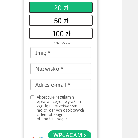
20 zł
50 zł
100 zł
inna kwota
Akceptuję regulamin
wpłacającego i wyrażam
zgodę na przetwarzanie
moich danych osobowych
celem obsługi
płatności
...
więcej
WPŁACAM