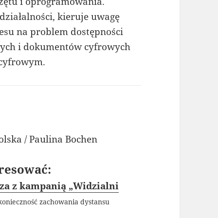
rzętu i oprogramowania.
ziałalności, kieruje uwagę
znesu na problem dostępności
lnych i dokumentów cyfrowych
 cyfrowym.
olska / Paulina Bochen
resować:
za z kampanią „Widzialni
 konieczność zachowania dystansu