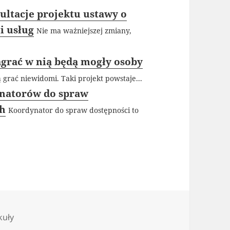
ultacje projektu ustawy o
i usług
Nie ma ważniejszej zmiany,
grać w nią będą mogły osoby
rać niewidomi. Taki projekt powstaje...
ynatorów do spraw
ch
Koordynator do spraw dostępności to
gorie
kuły