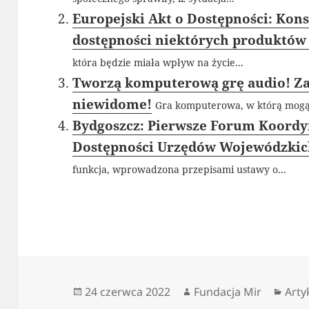
Europejski Akt o Dostępności: Kons
dostępności niektórych produktów 
która będzie miała wpływ na życie...
Tworzą komputerową grę audio! Za
niewidome!
Gra komputerowa, w którą mogą g
Bydgoszcz: Pierwsze Forum Koord
Dostępności Urzędów Wojewódzki
funkcja, wprowadzona przepisami ustawy o...
Data
Autor
Kate
24 czerwca 2022
Fundacja Mir
Arty
publikacji