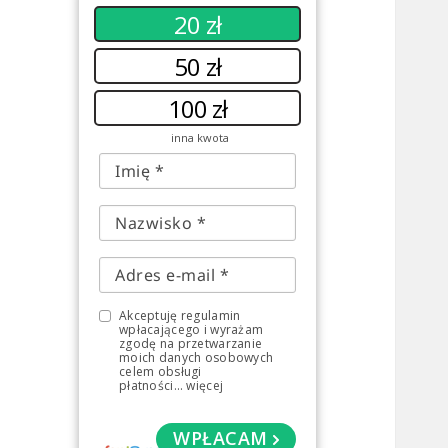
20 zł
50 zł
100 zł
inna kwota
Akceptuję regulamin
wpłacającego i wyrażam
zgodę na przetwarzanie
moich danych osobowych
celem obsługi
płatności
...
więcej
WPŁACAM