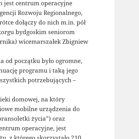
m jest centrum operacyjne
gencji Rozwoju Regionalnego,
rótce dołączy do nich m.in. pół
lkorgu bydgoskim seniorom
ernika) wicemarszałek Zbigniew
ia od początku było ogromne,
nuację programu i taką jego
szystkich potrzebujących –
ieki domowej, na który
yciowe mobilne urządzenia do
ansoletki życia”) oraz
ntrum operacyjne, jest
żu, z którego skorzystało 210