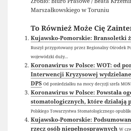
Źródło: Biuro Prasowe / Beata Krzem
Marszałkowskiego w Toruniu
To Również Może Cię Zainte
Kujawsko-Pomorskie: Bransoletki ży
Ruszył przygotowany przez Regionalny Ośrodek Po
wojewódzki duży...
Koronawirus w Polsce: WOT: od pon
Interwencji Kryzysowej wydzielane 
DPS
Od poniedziałku na mocy decyzji szefa MO
Koronawirus w Polsce: Powstała o
stomatologicznych, które działają
Polskiego Towarzystwa Stomatologicznego opublik
Kujawsko-Pomorskie: Podsumowano
rzecz osób niepełnosprawnych
W czw