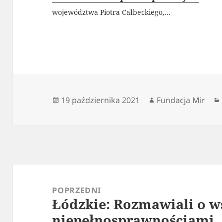
województwa Piotra Całbeckiego,...
Data
Autor
19 października 2021
Fundacja Mir
publikacji
Nawigacja
wpisu
POPRZEDNI
Łódzkie: Rozmawiali o w
Poprzedni
niepełnosprawnościami
wpis: