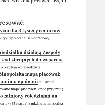
ińska, rzecznik prasowa Urzędu
resować:
cia dla 3 tysięcy seniorów
lityki Społecznej samorządowy
iedziałku działają Zespoły
z sił zbrojnych do wsparcia
N w każdym województwie...
gólnopolska mapa placówek
 pomimo epidemii
Na stronie
owano mapę placówek, które przyjmują...
 miniony rok działań na
artek (25 marca) z udziałem marszałka