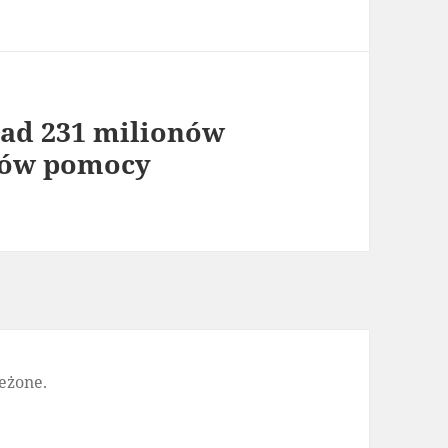
nad 231 milionów
mów pomocy
eżone.