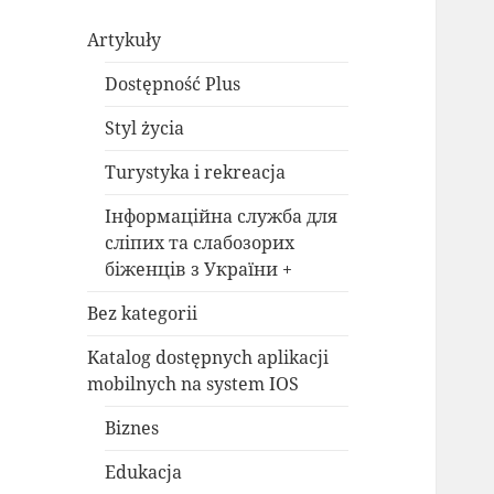
Artykuły
Dostępność Plus
Styl życia
Turystyka i rekreacja
Інформаційна служба для
сліпих та слабозорих
біженців з України +
Bez kategorii
Katalog dostępnych aplikacji
mobilnych na system IOS
Biznes
Edukacja