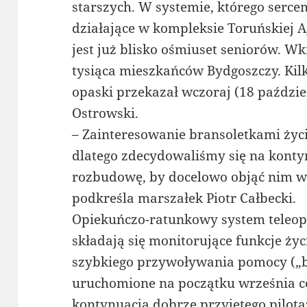
starszych. W systemie, którego serce
działające w kompleksie Toruńskiej A
jest już blisko ośmiuset seniorów. Wk
tysiąca mieszkańców Bydgoszczy. Ki
opaski przekazał wczoraj (18 paździ
Ostrowski.
– Zainteresowanie bransoletkami życ
dlatego zdecydowaliśmy się na konty
rozbudowę, by docelowo objąć nim w
podkreśla marszałek Piotr Całbecki.
Opiekuńczo-ratunkowy system teleop
składają się monitorujące funkcje ż
szybkiego przywoływania pomocy („br
uruchomione na początku września ce
kontynuacją dobrze przyjętego pilota