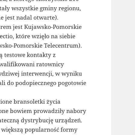
tały wszystkie gminy regionu,
ie jest nadal otwarte).
rem jest Kujawsko-Pomorskie
tio, które wzięło na siebie
awsko-Pomorskie Telecentrum).
ą testowe kontakty z
walifikowani ratownicy
wdziwej interwencji, w wyniku
ali do podopiecznego pogotowie
one bransoletki życia
one bowiem prowadziły nabory
ateczną dystrybucję urządzeń.
az większą popularność formy