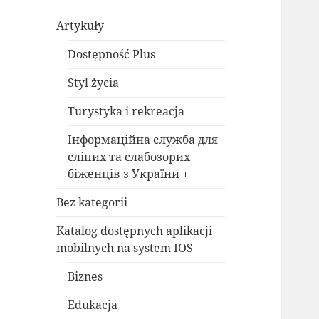
Artykuły
Dostępność Plus
Styl życia
Turystyka i rekreacja
Інформаційна служба для
сліпих та слабозорих
біженців з України +
Bez kategorii
Katalog dostępnych aplikacji
mobilnych na system IOS
Biznes
Edukacja