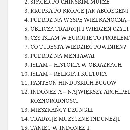
SPACER PO CHIŃSKIM MURZE
KROPKA PO KROPCE JAK ABORYGENI
PODRÓŻ NA WYSPĘ WIELKANOCNĄ –
OBLICZA TRADYCJI I WIERZEŃ CZYLI 
CZY ISLAM W EUROPIE TO PROBLEM
CO TURYSTA WIEDZIEĆ POWINIEN?
PODRÓŻ NA MENTAWAI
ISLAM – HISTORIA W OBRAZKACH
ISLAM – RELIGIA I KULTURA
PANTEON HINDUSKICH BOGÓW
INDONEZJA – NAJWIĘKSZY ARCHIPE
RÓŻNORODNOŚCI
MIESZKAŃCY DŻUNGLI
TRADYCJE MUZYCZNE INDONEZJI
TANIEC W INDONEZJI