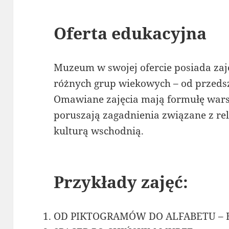
Oferta edukacyjna
Muzeum w swojej ofercie posiada za
różnych grup wiekowych – od przedsz
Omawiane zajęcia mają formułę warsz
poruszają zagadnienia związane z reli
kulturą wschodnią.
Przykłady zajęć:
OD PIKTOGRAMÓW DO ALFABETU – H