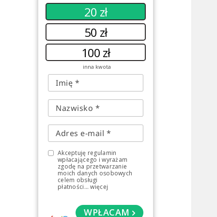
20 zł
50 zł
100 zł
inna kwota
Akceptuję regulamin
wpłacającego i wyrażam
zgodę na przetwarzanie
moich danych osobowych
celem obsługi
płatności
...
więcej
WPŁACAM