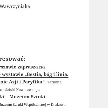
a Wawrzyniaka
resować:
szawie zaprasza na
wystawie „Bestia, bóg i linia.
onie Azji i Pacyfiku”.
Termin i
um Sztuki Nowoczesnej...
wki – Muzeum Sztuki
uzeum Sztuki Współczesnej w Krakowie