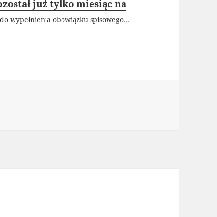
ostał już tylko miesiąc na
ąc do wypełnienia obowiązku spisowego...
ie
y