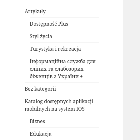
Artykuły
Dostępność Plus
Styl życia
Turystyka i rekreacja
Інформаційна служба для
сліпих та слабозорих
біженців з України +
Bez kategorii
Katalog dostępnych aplikacji
mobilnych na system IOS
Biznes
Edukacja