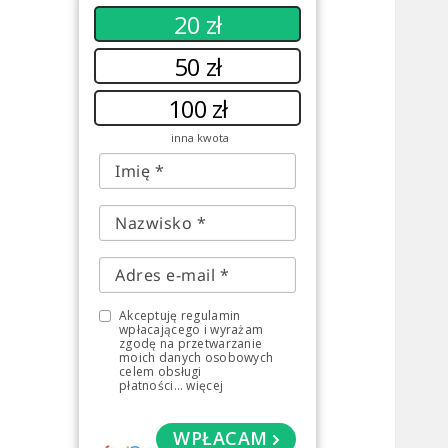
20 zł
50 zł
100 zł
inna kwota
Akceptuję regulamin
wpłacającego i wyrażam
zgodę na przetwarzanie
moich danych osobowych
celem obsługi
płatności
...
więcej
WPŁACAM