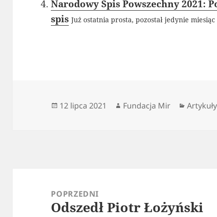
Narodowy Spis Powszechny 2021: Poz
spis
Już ostatnia prosta, pozostał jedynie miesi
Data
Autor
Kategor
12 lipca 2021
Fundacja Mir
Artykuł
publikacji
Nawigacja
wpisu
POPRZEDNI
Odszedł Piotr Łożyński
Poprzedni