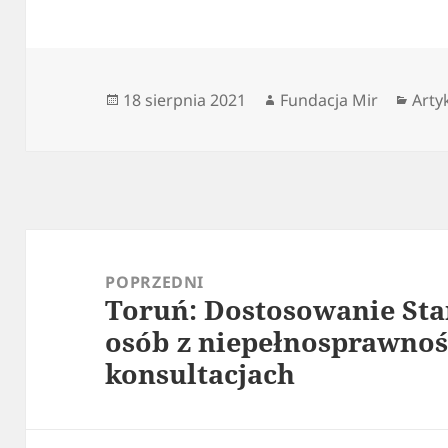
Data
Autor
Kate
18 sierpnia 2021
Fundacja Mir
Arty
publikacji
Nawigacja
wpisu
POPRZEDNI
Toruń: Dostosowanie Sta
Poprzedni
osób z niepełnosprawnoś
wpis:
konsultacjach