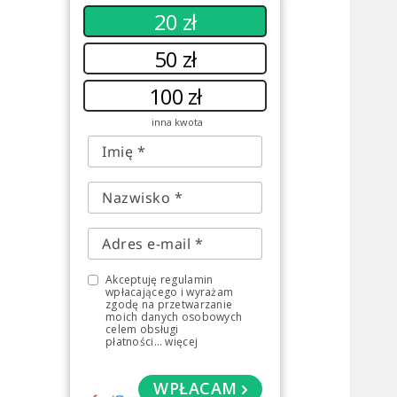
20 zł
50 zł
100 zł
inna kwota
Akceptuję regulamin
wpłacającego i wyrażam
zgodę na przetwarzanie
moich danych osobowych
celem obsługi
płatności
...
więcej
WPŁACAM