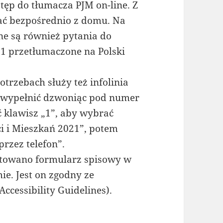
ęp do tłumacza PJM on-line. Z
ać bezpośrednio z domu. Na
e są również pytania do
 przetłumaczone na Polski
trzebach służy też infolinia
 wypełnić dzwoniąc pod numer
 klawisz „1”, aby wybrać
 i Mieszkań 2021”, potem
przez telefon”.
otowano formularz spisowy w
ie. Jest on zgodny ze
cessibility Guidelines).