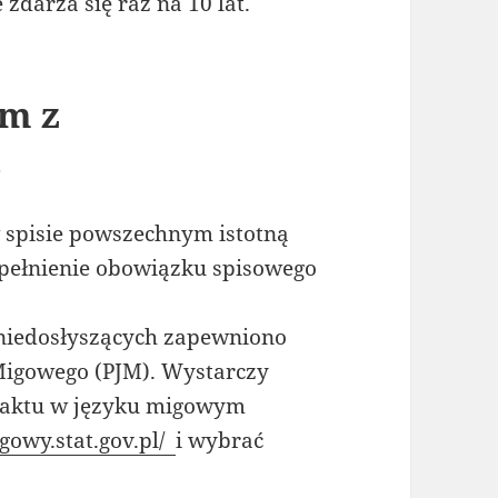
zdarza się raz na 10 lat.
om z
ą
 spisie powszechnym istotną
ypełnienie obowiązku spisowego
 niedosłyszących zapewniono
Migowego (PJM). Wystarczy
taktu w języku migowym
igowy.stat.gov.pl/
i wybrać