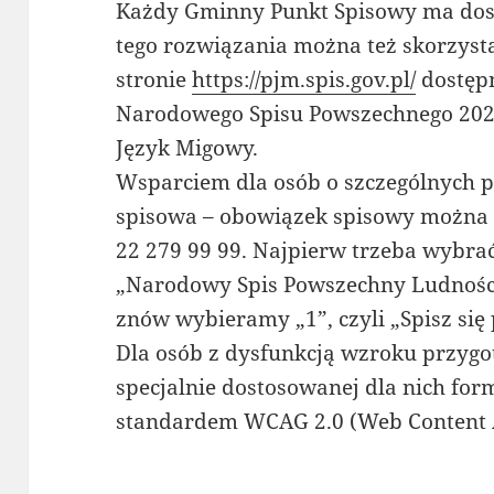
Każdy Gminny Punkt Spisowy ma dost
tego rozwiązania można też skorzyst
stronie
https://pjm.spis.gov.pl/
dostępn
Narodowego Spisu Powszechnego 2021
Język Migowy.
Wsparciem dla osób o szczególnych po
spisowa – obowiązek spisowy można
22 279 99 99. Najpierw trzeba wybrać
„Narodowy Spis Powszechny Ludności
znów wybieramy „1”, czyli „Spisz się 
Dla osób z dysfunkcją wzroku przyg
specjalnie dostosowanej dla nich form
standardem WCAG 2.0 (Web Content Ac