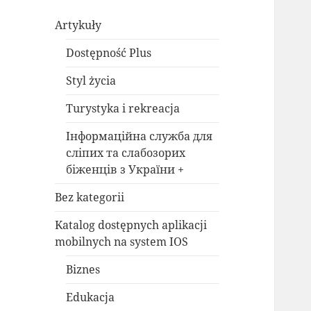
Artykuły
Dostępność Plus
Styl życia
Turystyka i rekreacja
Інформаційна служба для
сліпих та слабозорих
біженців з України +
Bez kategorii
Katalog dostępnych aplikacji
mobilnych na system IOS
Biznes
Edukacja