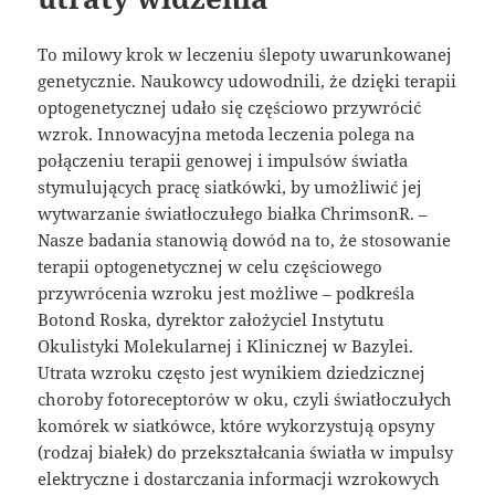
To milowy krok w leczeniu ślepoty uwarunkowanej
genetycznie. Naukowcy udowodnili, że dzięki terapii
optogenetycznej udało się częściowo przywrócić
wzrok. Innowacyjna metoda leczenia polega na
połączeniu terapii genowej i impulsów światła
stymulujących pracę siatkówki, by umożliwić jej
wytwarzanie światłoczułego białka ChrimsonR. –
Nasze badania stanowią dowód na to, że stosowanie
terapii optogenetycznej w celu częściowego
przywrócenia wzroku jest możliwe – podkreśla
Botond Roska, dyrektor założyciel Instytutu
Okulistyki Molekularnej i Klinicznej w Bazylei.
Utrata wzroku często jest wynikiem dziedzicznej
choroby fotoreceptorów w oku, czyli światłoczułych
komórek w siatkówce, które wykorzystują opsyny
(rodzaj białek) do przekształcania światła w impulsy
elektryczne i dostarczania informacji wzrokowych