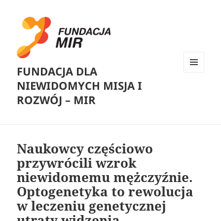
FUNDACJA DLA
MENU
NIEWIDOMYCH MISJA I
I
WIDGETY
ROZWÓJ – MIR
Naukowcy częściowo
przywrócili wzrok
niewidomemu mężczyźnie.
Optogenetyka to rewolucja
w leczeniu genetycznej
utraty widzenia