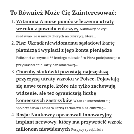
To Również Może Cię Zainteresować:
Witamina A może pomóc w leczeniu utraty
wzroku z powodu cukrzycy
Naukowcy odkryli
niedawno, że u myszy chorych na cukrzycę, które...
Pisz: Ukradł niewidomemu sąsiadowi kartę
płatniczą i wypłacił z jego konta pieniądze
Policjanci zatrzymali 36-letniego mieszkańca Pisza podejrzanego o
przywłaszczenie karty bankomatowej...
Choroby siatkówki pozostają najczęstszą
przyczyną utraty wzroku w Polsce. Pojawiają
się nowe terapie, które nie tylko zachowują
widzenie, ale też ograniczają liczbę
koniecznych zastrzyków
Wraz ze starzeniem się
społeczeństwa i rosnącą liczbą zachorowań na cukrzycę...
Rosja: Naukowcy opracowali innowacyjny
implant nerwowy, który ma przywrócić wzrok
milionom niewidomych
Rosyjscy specjaliści z