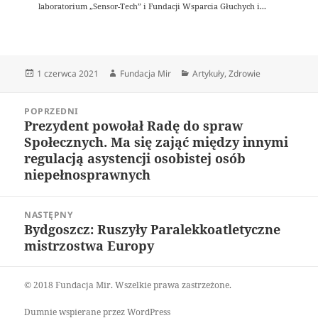
laboratorium „Sensor-Tech” i Fundacji Wsparcia Głuchych i...
Data
Autor
Kategorie
1 czerwca 2021
Fundacja Mir
Artykuły
,
Zdrowie
publikacji
Nawigacja
POPRZEDNI
wpisu
Prezydent powołał Radę do spraw
Poprzedni
Społecznych. Ma się zająć między innymi
wpis:
regulacją asystencji osobistej osób
niepełnosprawnych
NASTĘPNY
Bydgoszcz: Ruszyły Paralekkoatletyczne
Następny
mistrzostwa Europy
wpis:
© 2018 Fundacja Mir. Wszelkie prawa zastrzeżone.
Dumnie wspierane przez WordPress