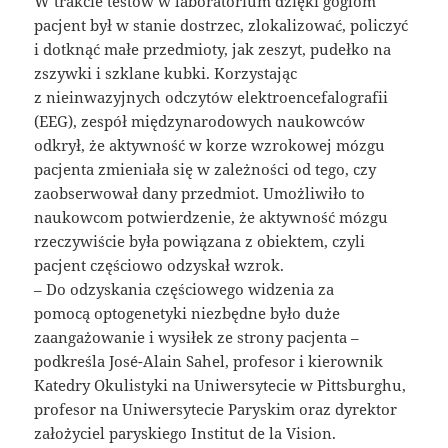
W trakcie testów w laboratorium dzięki goglom
pacjent był w stanie dostrzec, zlokalizować, policzyć
i dotknąć małe przedmioty, jak zeszyt, pudełko na
zszywki i szklane kubki. Korzystając
z nieinwazyjnych odczytów elektroencefalografii
(EEG), zespół międzynarodowych naukowców
odkrył, że aktywność w korze wzrokowej mózgu
pacjenta zmieniała się w zależności od tego, czy
zaobserwował dany przedmiot. Umożliwiło to
naukowcom potwierdzenie, że aktywność mózgu
rzeczywiście była powiązana z obiektem, czyli
pacjent częściowo odzyskał wzrok.
– Do odzyskania częściowego widzenia za
pomocą optogenetyki niezbędne było duże
zaangażowanie i wysiłek ze strony pacjenta –
podkreśla José-Alain Sahel, profesor i kierownik
Katedry Okulistyki na Uniwersytecie w Pittsburghu,
profesor na Uniwersytecie Paryskim oraz dyrektor
założyciel paryskiego Institut de la Vision.