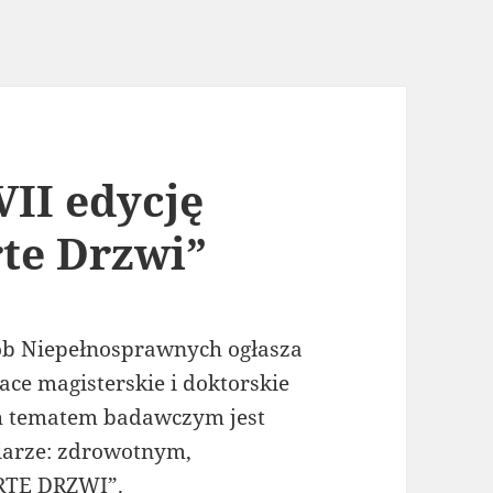
II edycję
te Drzwi”
ób Niepełnosprawnych ogłasza
ace magisterskie i doktorskie
ch tematem badawczym jest
iarze: zdrowotnym,
RTE DRZWI”.