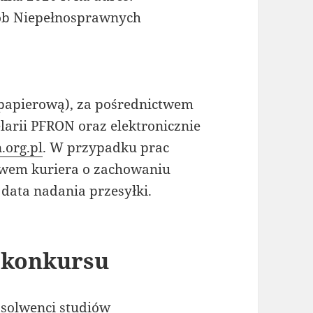
sób Niepełnosprawnych
ę papierową), za pośrednictwem
elarii PFRON oraz elektronicznie
.org.pl
. W przypadku prac
twem kuriera o zachowaniu
data nadania przesyłki.
i konkursu
solwenci studiów