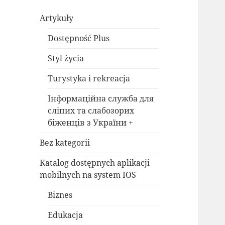
Artykuły
Dostępność Plus
Styl życia
Turystyka i rekreacja
Інформаційна служба для
сліпих та слабозорих
біженців з України +
Bez kategorii
Katalog dostępnych aplikacji
mobilnych na system IOS
Biznes
Edukacja