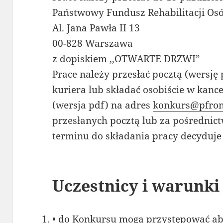
Państwowy Fundusz Rehabilitacji O
Al. Jana Pawła II 13
00-828 Warszawa
z dopiskiem ,,OTWARTE DRZWI”
Prace należy przesłać pocztą (wersj
kuriera lub składać osobiście w kanc
(wersja pdf) na adres
konkurs@pfron
przesłanych pocztą lub za pośrednic
terminu do składania pracy decyduje 
Uczestnicy i warunk
• do Konkursu mogą przystępować ab