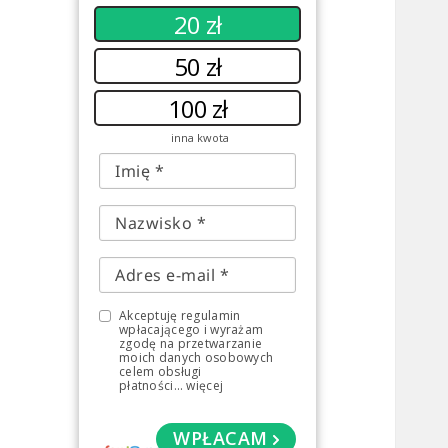
20 zł
50 zł
100 zł
inna kwota
Akceptuję regulamin
wpłacającego i wyrażam
zgodę na przetwarzanie
moich danych osobowych
celem obsługi
płatności
...
więcej
WPŁACAM