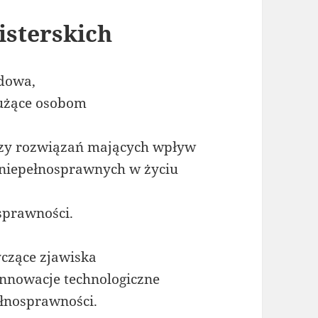
isterskich
odowa,
łużące osobom
yczy rozwiązań mających wpływ
 niepełnosprawnych w życiu
sprawności.
yczące zjawiska
innowacje technologiczne
łnosprawności.