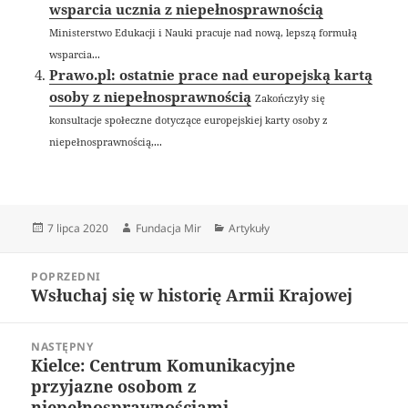
wsparcia ucznia z niepełnosprawnością
Ministerstwo Edukacji i Nauki pracuje nad nową, lepszą formułą
wsparcia...
Prawo.pl: ostatnie prace nad europejską kartą
osoby z niepełnosprawnością
Zakończyły się
konsultacje społeczne dotyczące europejskiej karty osoby z
niepełnosprawnością,...
Data
Autor
Kategorie
7 lipca 2020
Fundacja Mir
Artykuły
publikacji
Nawigacja
POPRZEDNI
wpisu
Wsłuchaj się w historię Armii Krajowej
Poprzedni
wpis:
NASTĘPNY
Kielce: Centrum Komunikacyjne
Następny
przyjazne osobom z
wpis:
niepełnosprawnościami