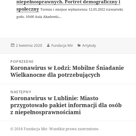
niepełnosprawnych. Portret demograficzny i
społeczny
Termin i miejsce wydarzenia: 12.05.2022 (czwartek),
godz. 10:00 Aula Akademii...
Data
Autor
Kategorie
2 kwietnia 2020
Fundacja Mir
Artykuły
publikacji
Nawigacja
POPRZEDNI
wpisu
Koronawirus w Łodzi: Mobilne Śniadanie
Poprzedni
Wielkanocne dla potrzebujących
wpis:
NASTĘPNY
Koronawirus w Lublinie: Miasto
Następny
przygotowało pakiet informacji dla osób
wpis:
z niepełnosprawnościami
© 2018 Fundacja Mir. Wszelkie prawa zastrzeżone.