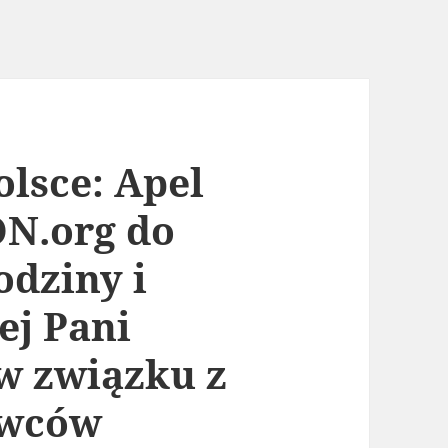
lsce: Apel
ON.org do
odziny i
ej Pani
w związku z
awców