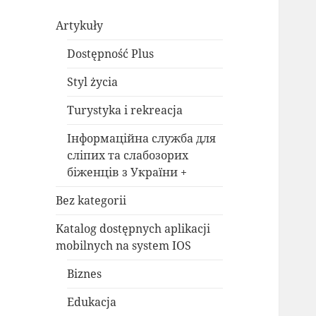
Artykuły
Dostępność Plus
Styl życia
Turystyka i rekreacja
Інформаційна служба для
сліпих та слабозорих
біженців з України +
Bez kategorii
Katalog dostępnych aplikacji
mobilnych na system IOS
Biznes
Edukacja