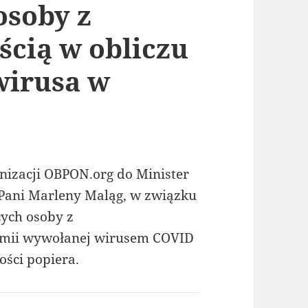
osoby z
cią w obliczu
wirusa w
nizacji OBPON.org do Minister
– Pani Marleny Maląg, w związku
ych osoby z
demii wywołanej wirusem COVID
ości popiera.