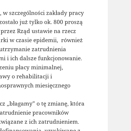
 w szczególności zakłady pracy
zostało już tylko ok. 800 proszą
rzez Rząd ustawie na rzecz
arki w czasie epidemii, również
 utrzymanie zatrudnienia
 i ich dalsze funkcjonowanie.
szeniu płacy minimalnej,
wy o rehabilitacji i
nosprawnych miesięcznego
ecz „błagamy” o tę zmianę, która
zatrudnienie pracowników
związane z ich zatrudnieniem.
dofinansowania, uzyskiwane z