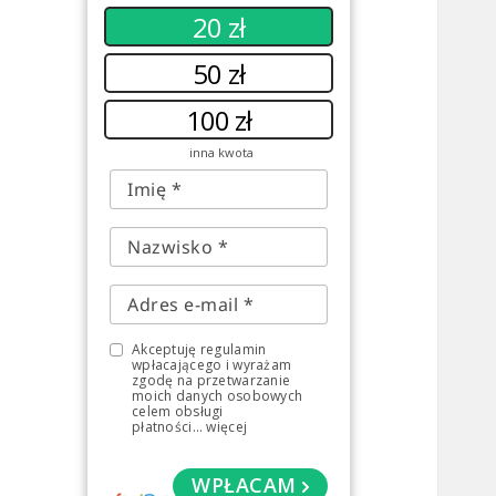
20 zł
50 zł
100 zł
inna kwota
Akceptuję regulamin
wpłacającego i wyrażam
zgodę na przetwarzanie
moich danych osobowych
celem obsługi
płatności
...
więcej
WPŁACAM