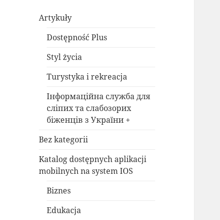
Artykuły
Dostępność Plus
Styl życia
Turystyka i rekreacja
Інформаційна служба для
сліпих та слабозорих
біженців з України +
Bez kategorii
Katalog dostępnych aplikacji
mobilnych na system IOS
Biznes
Edukacja