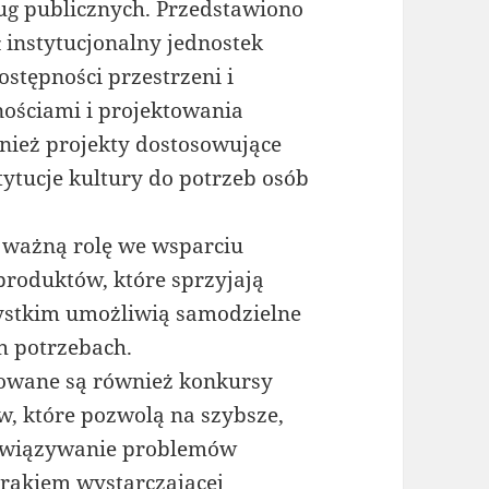
ug publicznych. Przedstawiono
ł instytucjonalny jednostek
ostępności przestrzeni i
ościami i projektowania
wnież projekty dostosowujące
tytucje kultury do potrzeb osób
 ważną rolę we wsparciu
produktów, które sprzyjają
zystkim umożliwią samodzielne
h potrzebach.
owane są również konkursy
, które pozwolą na szybsze,
rozwiązywanie problemów
brakiem wystarczającej