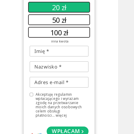
20 zł
50 zł
100 zł
inna kwota
Akceptuję regulamin
wpłacającego i wyrażam
zgodę na przetwarzanie
moich danych osobowych
celem obsługi
płatności
...
więcej
WPŁACAM