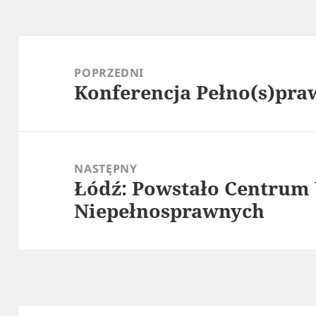
Nawigacja
wpisu
POPRZEDNI
Konferencja Pełno(s)pra
Poprzedni
wpis:
NASTĘPNY
Łódź: Powstało Centrum
Następny
Niepełnosprawnych
wpis: