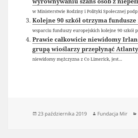
wyrównywaniu szans osób z niepe
w Ministerstwie Rodziny i Polityki Społecznej podpi
Kolejne 90 szkół otrzyma fundusze
wsparciu funduszy europejskich kolejne 90 szkół 
Prawie całkowicie niewidomy Irlan
grupą wioślarzy przepłynąć Atlant
niewidomy mężczyzna z Co Limerick, jest...
Data
Autor
23 października 2019
Fundacja Mir
publikacji