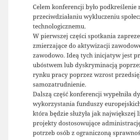
Celem konferencji było podkreślenie 
przeciwdziałaniu wykluczeniu społe
technologicznemu.
W pierwszej części spotkania zaprez
zmierzające do aktywizacji zawodowe
zawodowo. Ideą tych inicjatyw jest p
ubóstwem lub dyskryminacją poprze
rynku pracy poprzez wzrost przedsięb
samozatrudnienie.
Dalszą część konferencji wypełniła 
wykorzystania funduszy europejskich
która będzie służyła jak największej
projekty dostosowujące administracj
potrzeb osób z ograniczoną sprawnoś