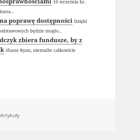
łnosprawnościami
10 września br.
sana...
 na poprawę dostępności
Dzięki
podstawowych będzie mogło...
dczyk zbiera fundusze, by z
yk
Shane Ryan, niemalże całkowicie
Kategorie
Artykuły