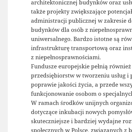
architektonicznej budynków oraz usł
także projekty zwiększające potencja
administracji publicznej w zakresie d
budynków dla osób z niepełnosprawn
uniwersalnego. Bardzo istotne są ró
infrastrukturę transportową oraz ins
z niepełnosprawnościami.
Fundusze europejskie pełnią również
przedsiębiorstw w tworzeniu usług i 
poprawie jakości życia, a przede ws
funkcjonowanie osobom o specjalnyc
W ramach środków unijnych organiz
dotyczące inkubacji nowych pomysłów
skuteczniejsze i bardziej wydajne 
społecznych w Polsce, związanych z 