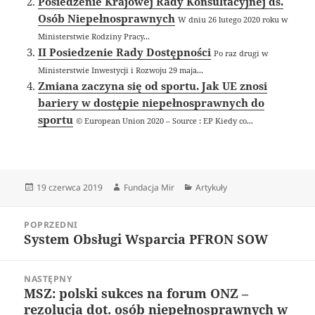
Posiedzenie Krajowej Rady Konsultacyjnej ds.
Osób Niepełnosprawnych
W dniu 26 lutego 2020 roku w
Ministerstwie Rodziny Pracy...
II Posiedzenie Rady Dostępności
Po raz drugi w
Ministerstwie Inwestycji i Rozwoju 29 maja...
Zmiana zaczyna się od sportu. Jak UE znosi
bariery w dostępie niepełnosprawnych do
sportu
© European Union 2020 – Source : EP Kiedy co...
Data
Autor
Kategorie
19 czerwca 2019
Fundacja Mir
Artykuły
publikacji
Nawigacja
POPRZEDNI
wpisu
System Obsługi Wsparcia PFRON SOW
Poprzedni
wpis:
NASTĘPNY
MSZ: polski sukces na forum ONZ –
Następny
rezolucja dot. osób niepełnosprawnych w
wpis: