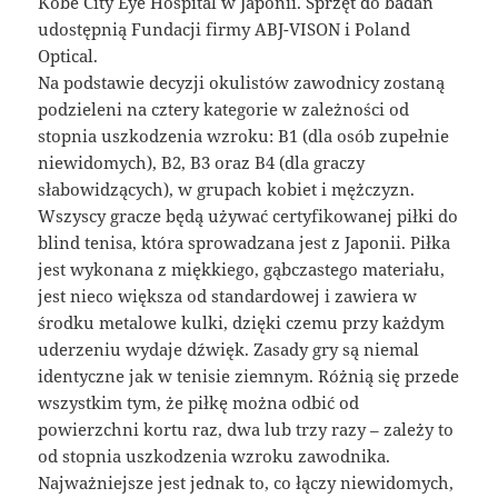
Kobe City Eye Hospital w Japonii. Sprzęt do badań
udostępnią Fundacji firmy ABJ-VISON i Poland
Optical.
Na podstawie decyzji okulistów zawodnicy zostaną
podzieleni na cztery kategorie w zależności od
stopnia uszkodzenia wzroku: B1 (dla osób zupełnie
niewidomych), B2, B3 oraz B4 (dla graczy
słabowidzących), w grupach kobiet i mężczyzn.
Wszyscy gracze będą używać certyfikowanej piłki do
blind tenisa, która sprowadzana jest z Japonii. Piłka
jest wykonana z miękkiego, gąbczastego materiału,
jest nieco większa od standardowej i zawiera w
środku metalowe kulki, dzięki czemu przy każdym
uderzeniu wydaje dźwięk. Zasady gry są niemal
identyczne jak w tenisie ziemnym. Różnią się przede
wszystkim tym, że piłkę można odbić od
powierzchni kortu raz, dwa lub trzy razy – zależy to
od stopnia uszkodzenia wzroku zawodnika.
Najważniejsze jest jednak to, co łączy niewidomych,