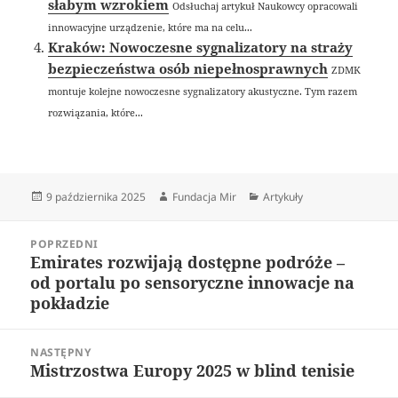
słabym wzrokiem
Odsłuchaj artykuł Naukowcy opracowali
innowacyjne urządzenie, które ma na celu...
Kraków: Nowoczesne sygnalizatory na straży
bezpieczeństwa osób niepełnosprawnych
ZDMK
montuje kolejne nowoczesne sygnalizatory akustyczne. Tym razem
rozwiązania, które...
Data
Autor
Kategorie
9 października 2025
Fundacja Mir
Artykuły
publikacji
Nawigacja
POPRZEDNI
wpisu
Emirates rozwijają dostępne podróże –
Poprzedni
od portalu po sensoryczne innowacje na
wpis:
pokładzie
NASTĘPNY
Mistrzostwa Europy 2025 w blind tenisie
Następny
wpis: