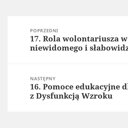
Nawigacja
wpisu
POPRZEDNI
17. Rola wolontariusza w
Poprzedni
niewidomego i słabowid
wpis:
NASTĘPNY
16. Pomoce edukacyjne dl
Następny
z Dysfunkcją Wzroku
wpis: