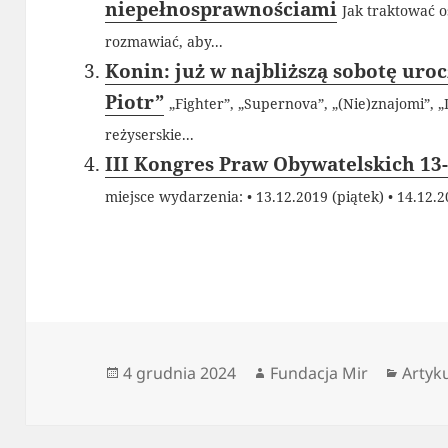
niepełnosprawnościami
Jak traktować o
rozmawiać, aby...
Konin: już w najbliższą sobotę uro
Piotr”
„Fighter”, „Supernova”, „(Nie)znajomi”, „
reżyserskie...
III Kongres Praw Obywatelskich 13-
miejsce wydarzenia: • 13.12.2019 (piątek) • 14.12.20
Data
Autor
Kateg
4 grudnia 2024
Fundacja Mir
Artyk
publikacji