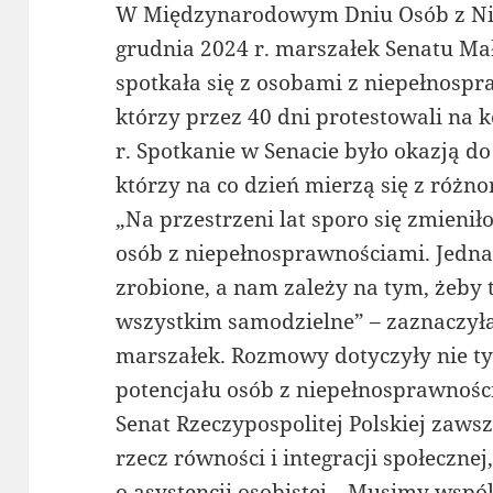
W Międzynarodowym Dniu Osób z Ni
grudnia 2024 r. marszałek Senatu M
spotkała się z osobami z niepełnospr
którzy przez 40 dni protestowali na
r. Spotkanie w Senacie było okazją do
którzy na co dzień mierzą się z róż
„Na przestrzeni lat sporo się zmieni
osób z niepełnosprawnościami. Jedna
zrobione, a nam zależy na tym, żeby 
wszystkim samodzielne” – zaznaczył
marszałek. Rozmowy dotyczyły nie ty
potencjału osób z niepełnosprawności
Senat Rzeczypospolitej Polskiej zaws
rzecz równości i integracji społecznej
o asystencji osobistej. „Musimy wspól