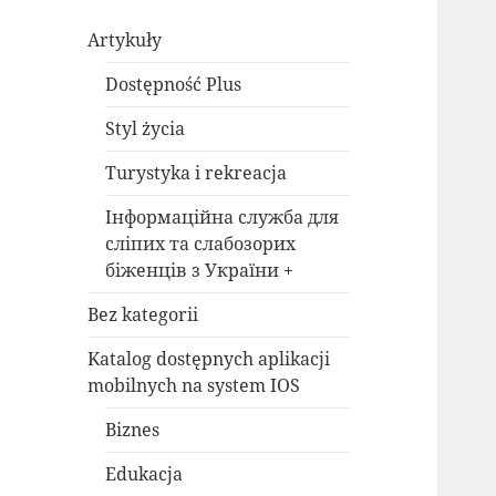
Artykuły
Dostępność Plus
Styl życia
Turystyka i rekreacja
Інформаційна служба для
сліпих та слабозорих
біженців з України +
Bez kategorii
Katalog dostępnych aplikacji
mobilnych na system IOS
Biznes
Edukacja