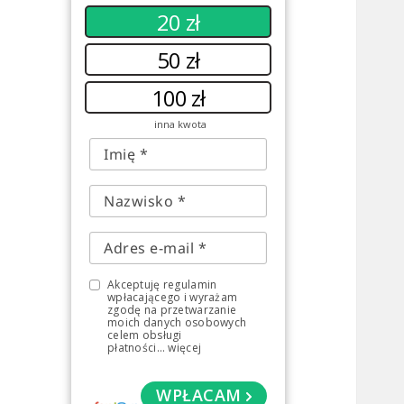
20 zł
50 zł
100 zł
inna kwota
Akceptuję regulamin
wpłacającego i wyrażam
zgodę na przetwarzanie
moich danych osobowych
celem obsługi
płatności
...
więcej
WPŁACAM