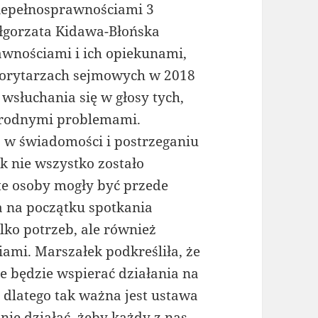
epełnosprawnościami 3
ałgorzata Kidawa-Błońska
awnościami i ich opiekunami,
 korytarzach sejmowych w 2018
 wsłuchania się w głosy tych,
norodnymi problemami.
ło w świadomości i postrzeganiu
k nie wszystko zostało
te osoby mogły być przede
a na początku spotkania
lko potrzeb, ale również
ami. Marszałek podkreśliła, że
ze będzie wspierać działania na
, dlatego tak ważna jest ustawa
nie działać, żeby każdy z nas