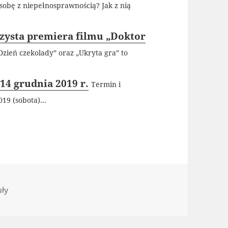
sobę z niepełnosprawnością? Jak z nią
czysta premiera filmu „Doktor
Dzień czekolady” oraz „Ukryta gra” to
14 grudnia 2019 r.
Termin i
19 (sobota)...
orie
uły