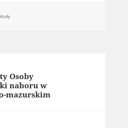
egorie
ykuły
ty Osoby
iki naboru w
o-mazurskim