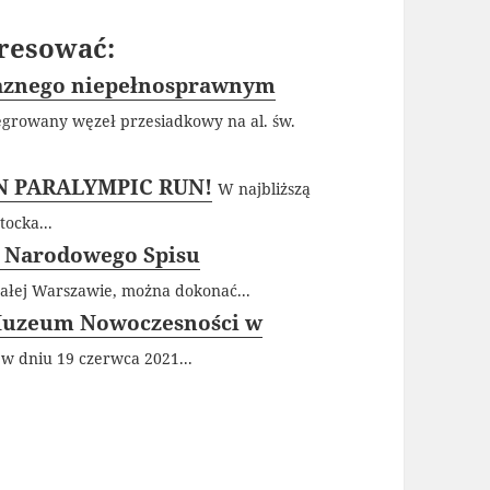
resować:
yjaznego niepełnosprawnym
egrowany węzeł przesiadkowy na al. św.
EN PARALYMPIC RUN!
W najbliższą
tocka...
y Narodowego Spisu
ałej Warszawie, można dokonać...
w Muzeum Nowoczesności w
 w dniu 19 czerwca 2021...