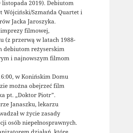
0 listopada 2019). Debiutom
t Wójciński/Szmańda Quartet i
rów Jacka Jaroszyka.
 imprezy filmowej,
u (z przerwą w latach 1988-
m debiutom reżyserskim
ym i najnowszym filmom
e 16:00, w Konińskim Domu
dzie można obejrzeć film
a pt. „Doktor Piotr”.
trze Janaszku, lekarzu
owadzał w życie zasady
acji osób niepełnosprawnych.
ganizatorem działań, które