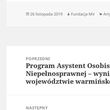
Data
Autor
Kat
26 listopada 2019
Fundacja Mir
Art
publikacji
Nawigacja
wpisu
POPRZEDNI
Program Asystent Osobis
Poprzedni
Niepełnosprawnej – wyn
wpis:
województwie warmińsk
NASTĘPNY