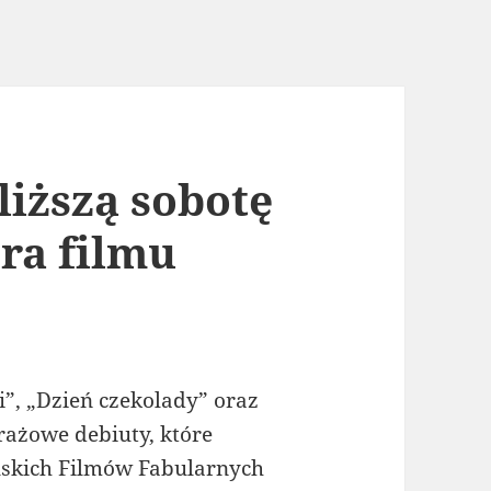
liższą sobotę
ra filmu
i”, „Dzień czekolady” oraz
rażowe debiuty, które
lskich Filmów Fabularnych