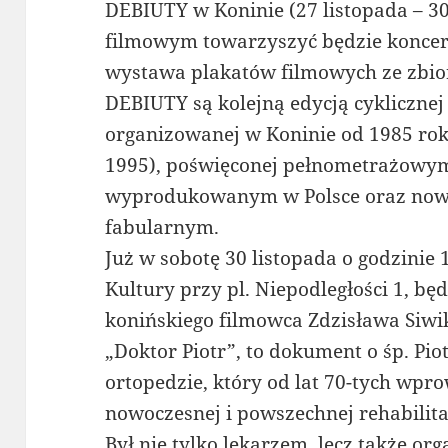
DEBIUTY w Koninie (27 listopada – 3
filmowym towarzyszyć będzie koncer
wystawa plakatów filmowych ze zbio
DEBIUTY są kolejną edycją cyklicznej
organizowanej w Koninie od 1985 rok
1995), poświęconej pełnometrażowy
wyprodukowanym w Polsce oraz now
fabularnym.
Już w sobotę 30 listopada o godzini
Kultury przy pl. Niepodległości 1, bę
konińskiego filmowca Zdzisława Siwik
„Doktor Piotr”, to dokument o śp. Pio
ortopedzie, który od lat 70-tych wpr
nowoczesnej i powszechnej rehabilit
Był nie tylko lekarzem, lecz także or