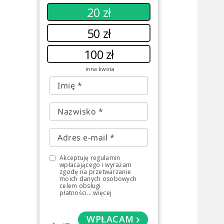
20 zł
50 zł
100 zł
inna kwota
Akceptuję regulamin
wpłacającego i wyrażam
zgodę na przetwarzanie
moich danych osobowych
celem obsługi
płatności
...
więcej
WPŁACAM