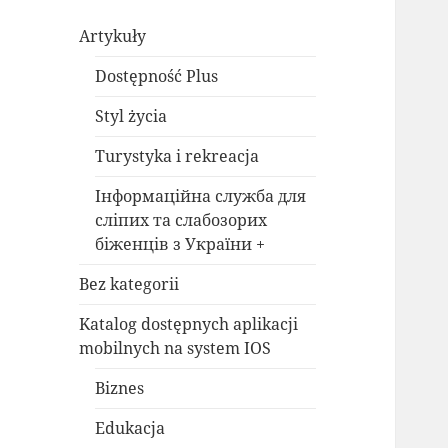
Artykuły
Dostępność Plus
Styl życia
Turystyka i rekreacja
Інформаційна служба для
сліпих та слабозорих
біженців з України +
Bez kategorii
Katalog dostępnych aplikacji
mobilnych na system IOS
Biznes
Edukacja