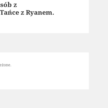
sób z
 Tańce z Ryanem.
eżone.