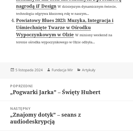
nagrodą iF Design
W dzisiejszym dynamicznym świecie,
technologia odgrywa kluczową rolę w naszym...
Powiatowy Blues 2023: Muzyka, Integracja i
Uśmiechnięte Twarze w Ośrodku
Wypoczynkowym w Olzie
W miniony weekend na
terenie ośrodka wypoczynkowego w Olzie odbyła...
Data
Autor
Kategorie
5 listopada 2024
Fundacja Mir
Artykuły
publikacji
Nawigacja
POPRZEDNI
wpisu
„Pogwarki Jarka” – Święty Hubert
Poprzedni
wpis:
NASTĘPNY
„Znajomy dotyk” – seans z
Następny
audiodeskrypcją
wpis: