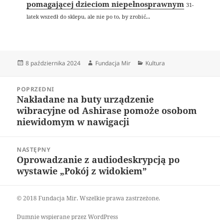
pomagającej dzieciom niepełnosprawnym
31-
latek wszedł do sklepu, ale nie po to, by zrobić...
Data
Autor
Kategorie
8 października 2024
Fundacja Mir
Kultura
publikacji
Nawigacja
POPRZEDNI
wpisu
Nakładane na buty urządzenie
Poprzedni
wibracyjne od Ashirase pomoże osobom
wpis:
niewidomym w nawigacji
NASTĘPNY
Oprowadzanie z audiodeskrypcją po
Następny
wystawie „Pokój z widokiem”
wpis:
© 2018 Fundacja Mir. Wszelkie prawa zastrzeżone.
Dumnie wspierane przez WordPress