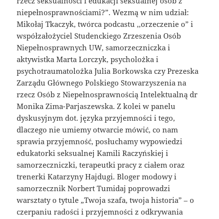
rzecz seksualności i edukacji seksualnej osób z
niepełnosprawnościami?”. Wezmą w nim udział:
Mikołaj Tkaczyk, twórca podcastu ,,orzeczenie o” i
współzałożyciel Studenckiego Zrzeszenia Osób
Niepełnosprawnych UW, samorzeczniczka i
aktywistka Marta Lorczyk, psycholożka i
psychotraumatolożka Julia Borkowska czy Prezeska
Zarządu Głównego Polskiego Stowarzyszenia na
rzecz Osób z Niepełnosprawnością Intelektualną dr
Monika Zima-Parjaszewska. Z kolei w panelu
dyskusyjnym dot. języka przyjemności i tego,
dlaczego nie umiemy otwarcie mówić, co nam
sprawia przyjemność, posłuchamy wypowiedzi
edukatorki seksualnej Kamili Raczyńskiej i
samorzeczniczki, terapeutki pracy z ciałem oraz
trenerki Katarzyny Hajdugi. Bloger modowy i
samorzecznik Norbert Tumidaj poprowadzi
warsztaty o tytule „Twoja szafa, twoja historia” – o
czerpaniu radości i przyjemności z odkrywania