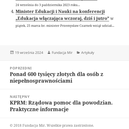
24 września do 3 października 2023 roku...
Minister Edukacji i Nauki na konferencji
„Edukacja włączająca wczoraj, dziś i jutro”
W
piątek, 25 marca br. minister Przemysław Czarnek wziął udział...
Data
Autor
Kategorie
19 września 2024
Fundacja Mir
Artykuły
publikacji
Nawigacja
POPRZEDNI
wpisu
Ponad 600 tysięcy złotych dla osób z
Poprzedni
niepełnosprawnościami
wpis:
NASTĘPNY
KPRM: Rządowa pomoc dla powodzian.
Następny
Praktyczne informacje
wpis:
© 2018 Fundacja Mir. Wszelkie prawa zastrzeżone.