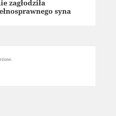
ie zagłodziła
epełnosprawnego syna
eżone.