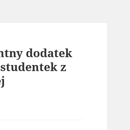
entny dodatek
d studentek z
j