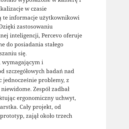
okalizacje w czasie
ą te informacje użytkownikowi
Dzięki zastosowaniu
j inteligencji, Percevo oferuje
 do posiadania stałego
zaniu się.
m wymagającym i
 od szczegółowych badań nad
c jednocześnie problemy, z
y niewidome. Zespół zadbał
ektując ergonomiczny uchwyt,
rstka. Cały projekt, od
rototyp, zajął około trzech