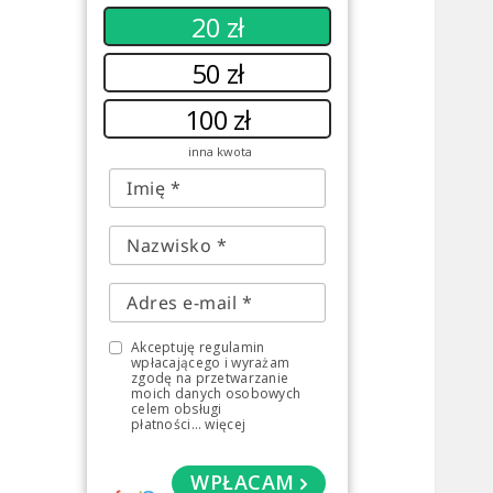
20 zł
50 zł
100 zł
inna kwota
Akceptuję regulamin
wpłacającego i wyrażam
zgodę na przetwarzanie
moich danych osobowych
celem obsługi
płatności
...
więcej
WPŁACAM