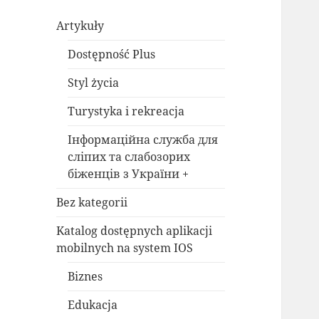
Artykuły
Dostępność Plus
Styl życia
Turystyka i rekreacja
Інформаційна служба для
сліпих та слабозорих
біженців з України +
Bez kategorii
Katalog dostępnych aplikacji
mobilnych na system IOS
Biznes
Edukacja