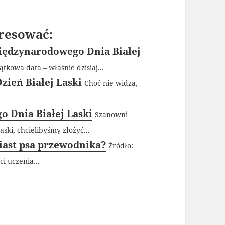
resować:
Międzynarodowego Dnia Białej
tkowa data – właśnie dzisiaj...
zień Białej Laski
Choć nie widzą,
o Dnia Białej Laski
Szanowni
ski, chcielibyśmy złożyć...
iast psa przewodnika?
Źródło:
i uczenia...