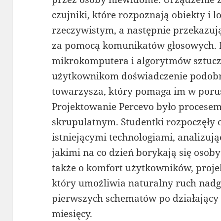
czujniki, które rozpoznają obiekty i l
rzeczywistym, a następnie przekazuj
za pomocą komunikatów głosowych. 
mikrokomputera i algorytmów sztuczne
użytkownikom doświadczenie podobne
towarzysza, który pomaga im w porus
Projektowanie Percevo było procese
skrupulatnym. Studentki rozpoczęły
istniejącymi technologiami, analizują
jakimi na co dzień borykają się osob
także o komfort użytkowników, proj
który umożliwia naturalny ruch nadga
pierwszych schematów po działający p
miesięcy.