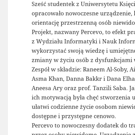
Sześć studentek z Uniwersytetu Księc
opracowało nowoczesne urządzenie, 
orientację przestrzenną osób niewid
Projekt, nazwany Percevo, to efekt p
z Wydziału Informatyki i Nauk Infor
wykorzystać swoją wiedzę i umiejętn
zmiany w życiu osób z dysfunkcjami
Zespół w składzie: Raneem Al-Soby, A
Asma Khan, Danna Bakkr i Dana Elhaj
Aneesa Ary oraz prof. Tanzili Saba. 
ich motywacją była chęć stworzenia u
ułatwi codzienne życie osobom niewi
dostępne i przystępne cenowo.
Percevo to nowoczesny dodatek do tra
przez osoby niewidome. Urządzenie 