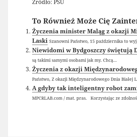
Źródło: PSU
To Również Może Cię Zainte
Życzenia minister Maląg z okazji 
Laski
Szanowni Państwo, 15 października to wyją
Niewidomi w Bydgoszczy świętują D
są takimi samymi osobami jak my. Chcą...
Życzenia z okazji Międzynarodoweg
Państwo, Z okazji Międzynarodowego Dnia Białej La
A gdyby tak inteligentny robot zam
MPCRLAB.com / mat. pras. Korzystając ze zdolnośc