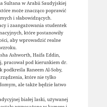
ia Sultana w Arabii Saudyjskiej
które może znacząco poprawić
omych i słabowidzących.
racy i zaangażowania studentek
macyjnych, które postanowiły
ości, aby wprowadzić realne
 wzroku.
isha Ashworth, Haifa Eddin,
, pracował pod kierunkiem dr.
Jak podkreśla Raneem Al-Soby,
rządzenia, które nie tylko
domym, ale także będzie łatwo
dycyjnej białej laski, używanej
zostało wyposażone w kamerę i