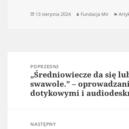
Data
Autor
Kate
13 sierpnia 2024
Fundacja Mir
Arty
publikacji
Nawigacja
wpisu
POPRZEDNI
„Średniowiecze da się lu
Poprzedni
swawole.” – oprowadzan
wpis:
dotykowymi i audiodesk
NASTĘPNY